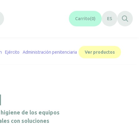
Carrito
0
ES
n
Ejército
Administración penitenciaria
Ver productos
d
a higiene de los equipos
ales con soluciones