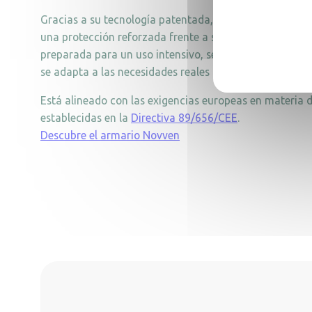
Gracias a su tecnología patentada, validada por labora
una protección reforzada frente a sustancias nocivas.
preparada para un uso intensivo, se integra fácilmente
se adapta a las necesidades reales del terreno.
Está alineado con las exigencias europeas en materia d
establecidas en la
Directiva 89/656/CEE
.
Descubre el armario Novven