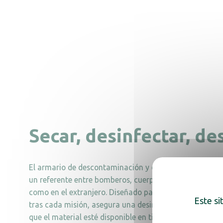
Secar, desinfectar, d
El armario de descontaminación y desinfección
Novve
un referente entre bomberos, cuerpos policiales y bases
como en el extranjero. Diseñado para eliminar contami
Este si
tras cada misión, asegura una desinfección completa y
que el material esté disponible en tiempo récord.