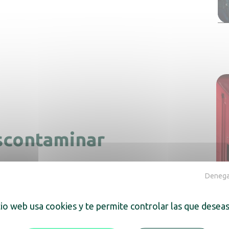
escontaminar
n by JVD
se ha convertido en
Denegar
 militares tanto en Francia
nantes y patógenos de los EPIs
tio web usa cookies y te permite controlar las que deseas
 un secado rápido, permitiendo