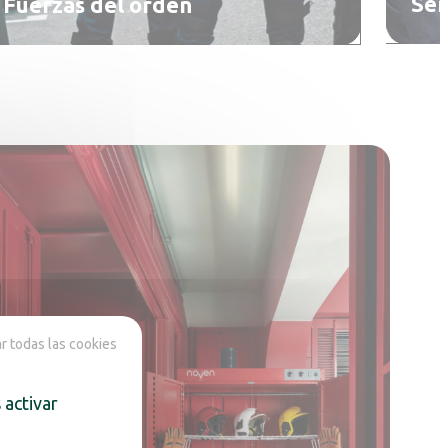
Ser
Fuerzas del orden
 todas las cookies
 activar