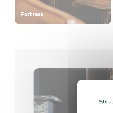
Fortress
Este si