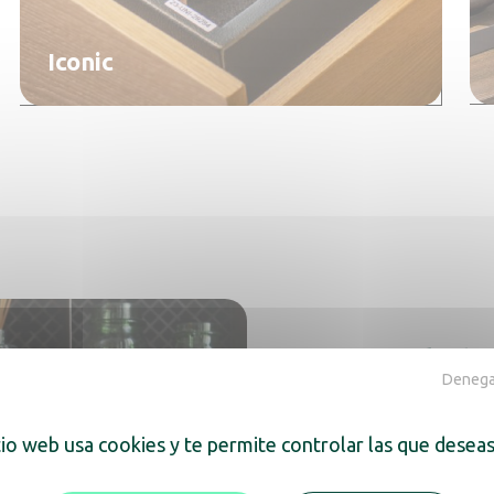
Iconic
Una palabr
Denegar
Pour refléter un esprit
tio web usa cookies y te permite controlar las que deseas
le design du coffre-
graphisme général très