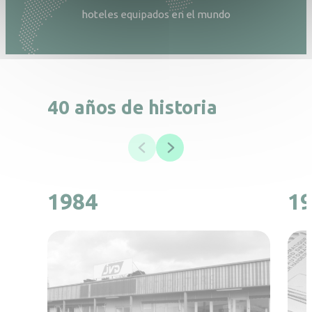
hoteles equipados en el mundo
40 años de historia
1984
1