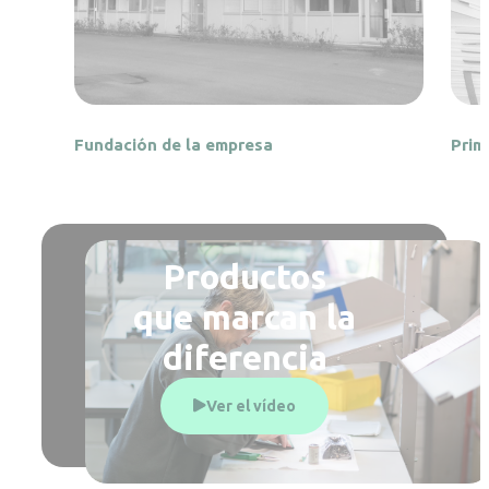
Fundación de la empresa
Prim
Productos
que marcan la
diferencia
Ver el vídeo