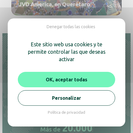
JVD America, en Querétaro
Denegar todas las cookies
Este sitio web usa cookies y te
permite controlar las que deseas
Estamos presentes
activar
en más de 100 países
OK, aceptar todas
Personalizar
4
40.000
Política de privacidad
filiales en todo el mundo
secamanos vendidos al año
20.000
Más de