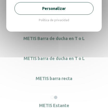
Personalizar
METIS barra acodada 84
Política de privacidad
METIS Barra de ducha en T o L
METIS barra de ducha en T o L
METIS barra recta
METIS Estante