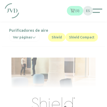
Panel de gestión de cookies
0
ES
Purificadores de aire
Ver páginas
Shield
Shield Compact