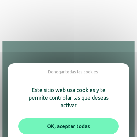
Hotel
Denegar todas las cookies
Lámparas
Papeleras
Este sitio web usa cookies y te
Adesign
permite controlar las que deseas
Bandejas de bienvenida
activar
Cajas fuertes
Espejos
Hervidores y cafeteras
OK, aceptar todas
Minibares
Planchado