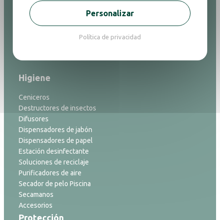
Portaequipajes
Personalizar
Purificadores de aire
Relojes
Política de privacidad
Secadores de pelo
Accesorios de baño
Higiene
Ceniceros
Destructores de insectos
Difusores
Dispensadores de jabón
Dispensadores de papel
Estación desinfectante
Soluciones de reciclaje
Purificadores de aire
Secador de pelo Piscina
Secamanos
Accesorios
Protección