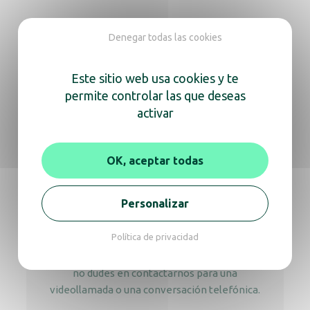
Aerosol ambientador melocotón
Denegar todas las cookies
Este sitio web usa cookies y te
Aerosol brisa fresca
permite controlar las que deseas
activar
OK, aceptar todas
Estamos aquí
para ayudarte
Personalizar
Política de privacidad
Ya sea para obtener información sobre un
producto o consejos de expertos,
no dudes en contactarnos para una
videollamada o una conversación telefónica.