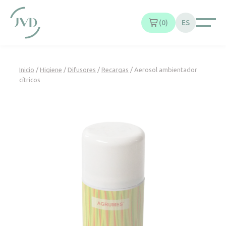
Panel de gestión de cookies
0
ES
Inicio
/
Higiene
/
Difusores
/
Recargas
/ Aerosol ambientador
cítricos