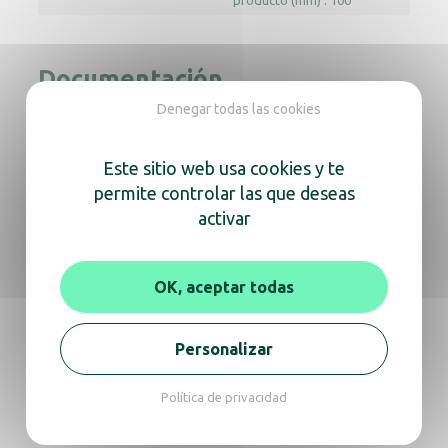
Documentación
Denegar todas las cookies
Aviso
Ficha técnica
Este sitio web usa cookies y te
permite controlar las que deseas
activar
En la misma gama, descubra
también
OK, aceptar todas
Soporte ALTEO Black + base
Personalizar
Política de privacidad