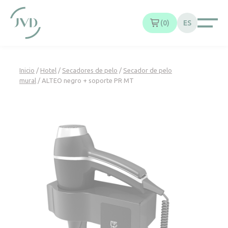
Panel de gestión de cookies
0
ES
Inicio
/
Hotel
/
Secadores de pelo
/
Secador de pelo
mural
/ ALTEO negro + soporte PR MT