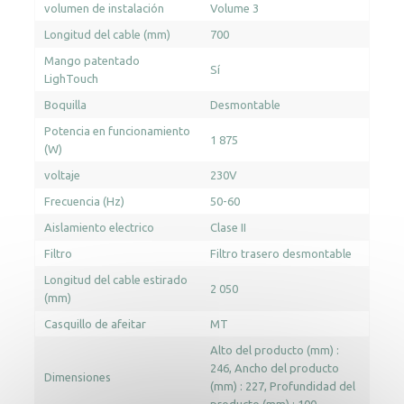
volumen de instalación
Volume 3
Longitud del cable (mm)
700
Mango patentado
Sí
LighTouch
Boquilla
Desmontable
Potencia en funcionamiento
1 875
(W)
voltaje
230V
Frecuencia (Hz)
50-60
Aislamiento electrico
Clase II
Filtro
Filtro trasero desmontable
Longitud del cable estirado
2 050
(mm)
Casquillo de afeitar
MT
Alto del producto (mm) :
246
Ancho del producto
Dimensiones
(mm) : 227
Profundidad del
producto (mm) : 100