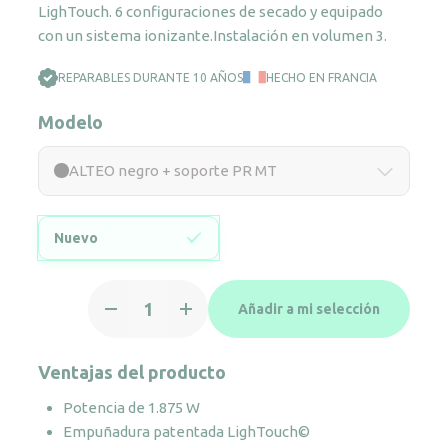
LighTouch. 6 configuraciones de secado y equipado
con un sistema ionizante.Instalación en volumen 3.
REPARABLES DURANTE 10 AÑOS
HECHO EN FRANCIA
Modelo
ALTEO negro + soporte PR MT
Nuevo
ALTEO
Añadir a mi selección
negro
+
soporte
Ventajas del producto
PR
Potencia de 1.875 W
MT
Empuñadura patentada LighTouch©
cantidad