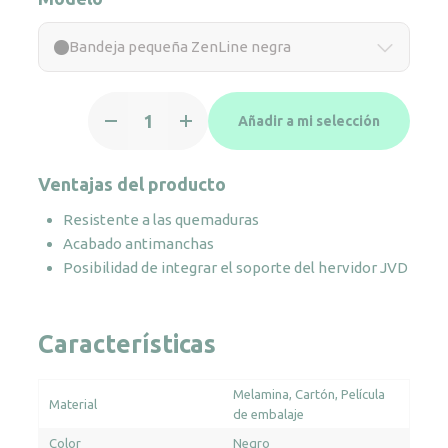
Bandeja pequeña ZenLine negra
Bandeja
Añadir a mi selección
pequeña
ZenLine
negra
Ventajas del producto
cantidad
Resistente a las quemaduras
Acabado antimanchas
Posibilidad de integrar el soporte del hervidor JVD
Características
Melamina
Cartón
Película
Material
de embalaje
Color
Negro