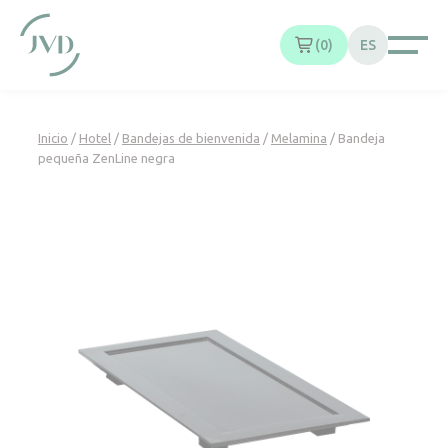
Panel de gestión de cookies
0
ES
Inicio
/
Hotel
/
Bandejas de bienvenida
/
Melamina
/ Bandeja
pequeña ZenLine negra