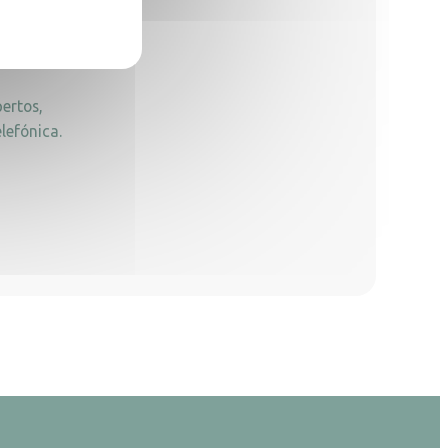
ertos,
lefónica.