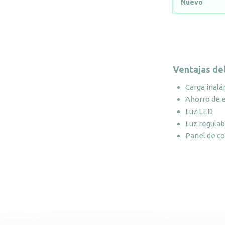
Nuevo
Ventajas de
Carga inalá
Ahorro de 
Luz LED
Luz regulab
Panel de con