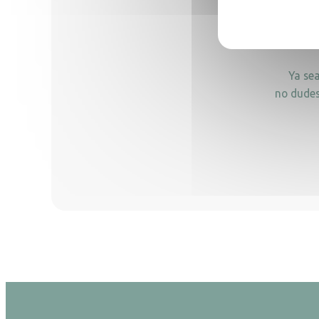
Ya se
no dudes