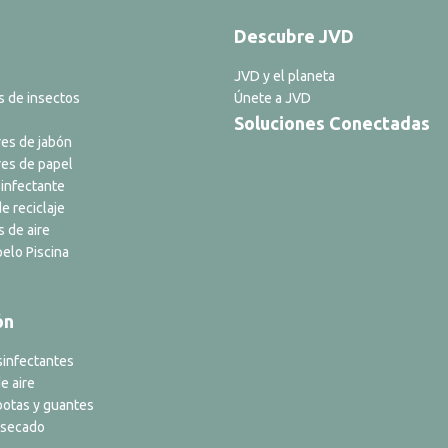
Descubre JVD
JVD y el planeta
s de insectos
Únete a JVD
Soluciones Conectadas
es de jabón
es de papel
infectante
e reciclaje
s de aire
elo Piscina
ón
sinfectantes
e aire
botas y guantes
 secado