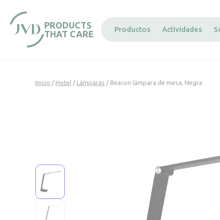
Panel de gestión de cookies
PRODUCTS
Productos
Actividades
S
THAT CARE
Inicio
/
Hotel
/
Lámparas
/ Beacon lámpara de mesa, Negra