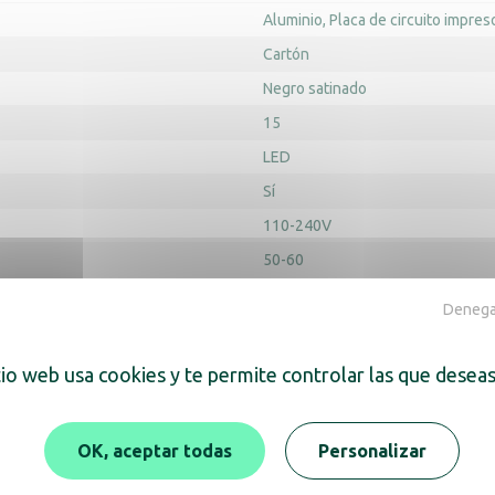
Aluminio
Placa de circuito impres
Cartón
Negro satinado
15
LED
Sí
110-240V
50-60
Alto del producto (mm) : 450
Anch
Denegar
(mm) : 200
tio web usa cookies y te permite controlar las que deseas
OK, aceptar todas
Personalizar