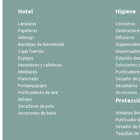
Hotel
Higiene
Lámparas
Ceniceros
Papeleras
Destructore
Adesign
Difusores
Bandejas de bienvenida
Dispensador
Cajas fuertes
Dispensador
Espejos
Estación des
Hervidores y cafeteras
Soluciones d
Minibares
Purificadore
Planchado
Secador de p
Portaequipajes
Secamanos
Purificadores de aire
Accesorios
Relojes
Protecci
Secadores de pelo
Armarios de
Accesorios de baño
Purificador d
Secador de 
Taquillas de