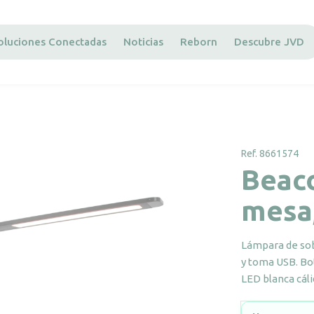
oluciones Conectadas
Noticias
Reborn
Descubre JVD
Ref. 8661574
Beac
mesa
Lámpara de sob
y toma USB. Bot
LED blanca cáli