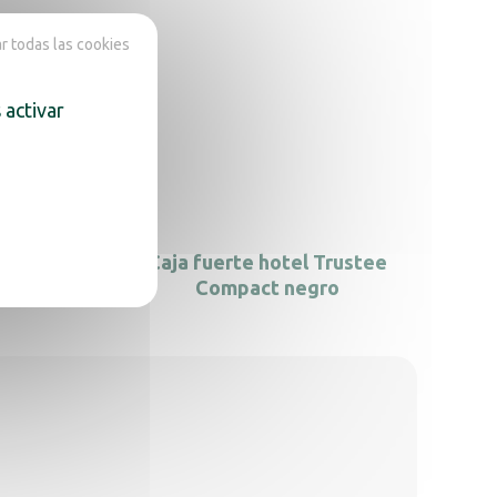
 todas las cookies
 activar
apertura
Caja fuerte hotel Trustee
Compact negro