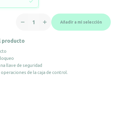
Caja
Añadir a mi selección
fuerte
de
hotel
l producto
Trustee
cto
Compact
bloqueo
blanca
na llave de seguridad
cantidad
 operaciones de la caja de control.