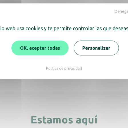
Denegar
tio web usa cookies y te permite controlar las que deseas
ra también
OK, aceptar todas
Personalizar
fuerte hotel Guardian
Caja fuerte Iconic con 
Política de privacidad
superior
Estamos aquí