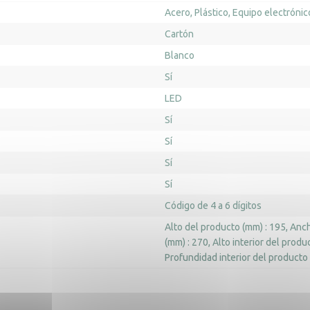
Acero
Plástico
Equipo electrónic
Cartón
Blanco
Sí
LED
Sí
Sí
Sí
Sí
Código de 4 a 6 dígitos
Alto del producto (mm) : 195
Anch
(mm) : 270
Alto interior del produ
Profundidad interior del producto