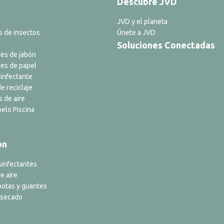
Descubre JVD
JVD y el planeta
s de insectos
Únete a JVD
Soluciones Conectadas
es de jabón
es de papel
infectante
e reciclaje
s de aire
elo Piscina
ón
sinfectantes
e aire
botas y guantes
 secado