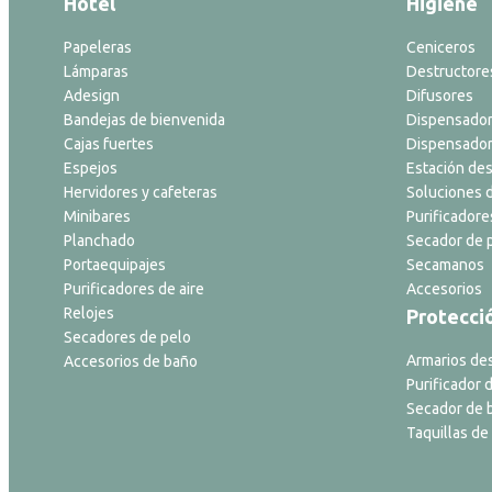
Hotel
Higiene
Papeleras
Ceniceros
Lámparas
Destructore
Adesign
Difusores
Bandejas de bienvenida
Dispensador
Cajas fuertes
Dispensador
Espejos
Estación des
Hervidores y cafeteras
Soluciones d
Minibares
Purificadore
Planchado
Secador de p
Portaequipajes
Secamanos
Purificadores de aire
Accesorios
Relojes
Protecci
Secadores de pelo
Armarios de
Accesorios de baño
Purificador d
Secador de 
Taquillas de