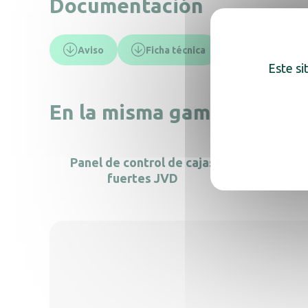
Documentación
Aviso
Ficha técnica
Este si
En la misma gama, descub
Panel de control de cajas
Caja 
fuertes JVD