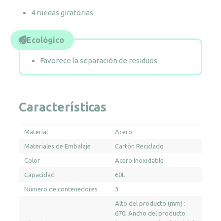
inoxidable
4 ruedas giratorias
cepillado
con
3
Ecológico
cubetas
Favorece la separación de residuos
cantidad
Características
Material
Acero
Materiales de Embalaje
Cartón Reciclado
Color
Acero Inoxidable
Capacidad
60L
Número de contenedores
3
Alto del producto (mm) :
670
Ancho del producto