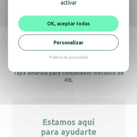
activar
Papelera Push 40L negra
OK, aceptar todas
Contenedor metálico de recogida selectiva
60L negro
Personalizar
Política de privacidad
Tapa amarilla para contenedor metálico de
40L
Estamos aquí
para ayudarte