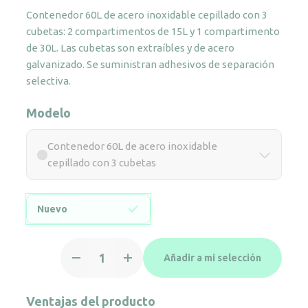
Contenedor 60L de acero inoxidable cepillado con 3
cubetas: 2 compartimentos de 15L y 1 compartimento
de 30L. Las cubetas son extraíbles y de acero
galvanizado. Se suministran adhesivos de separación
selectiva.
Modelo
Contenedor 60L de acero inoxidable
cepillado con 3 cubetas
Nuevo
Contenedor
Añadir a mi selección
60L
de
acero
Ventajas del producto