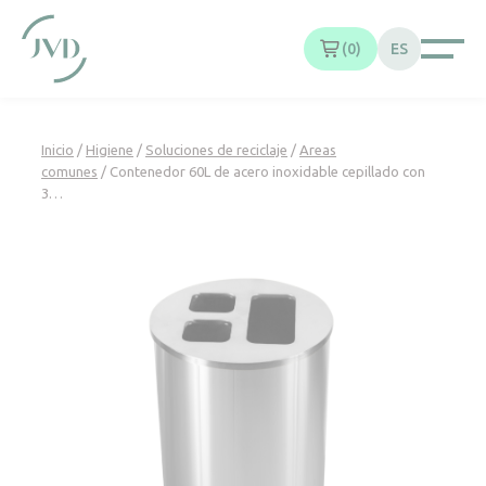
Panel de gestión de cookies
0
ES
Inicio
/
Higiene
/
Soluciones de reciclaje
/
Areas
comunes
/ Contenedor 60L de acero inoxidable cepillado con
3…