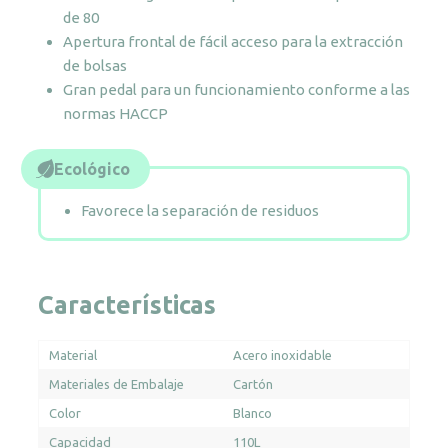
de 80
blanco
Apertura frontal de fácil acceso para la extracción
cantidad
de bolsas
Gran pedal para un funcionamiento conforme a las
normas HACCP
Ecológico
Favorece la separación de residuos
Características
Material
Acero inoxidable
Materiales de Embalaje
Cartón
Color
Blanco
Capacidad
110L