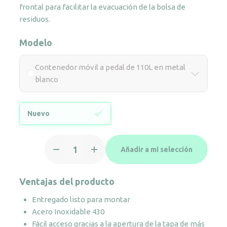
frontal para facilitar la evacuación de la bolsa de
residuos.
Modelo
Contenedor móvil a pedal de 110L en metal
blanco
Nuevo
Contenedor
Añadir a mi selección
móvil
a
pedal
Ventajas del producto
de
Entregado listo para montar
110L
Acero Inoxidable 430
en
Fácil acceso gracias a la apertura de la tapa de más
metal