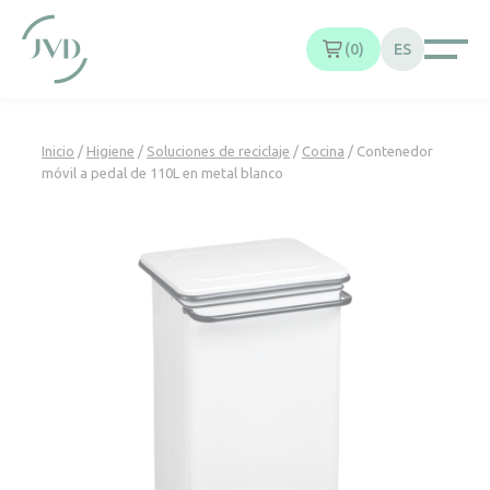
Panel de gestión de cookies
0
ES
Inicio
/
Higiene
/
Soluciones de reciclaje
/
Cocina
/ Contenedor
móvil a pedal de 110L en metal blanco