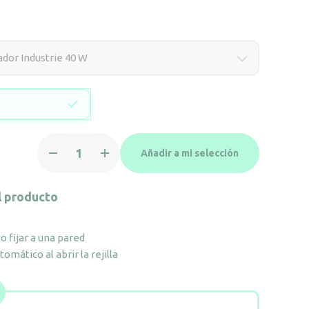
dor Industrie 40 W
Desinsectador
Añadir a mi selección
Industrie
40
W
l producto
cantidad
o fijar a una pared
mático al abrir la rejilla