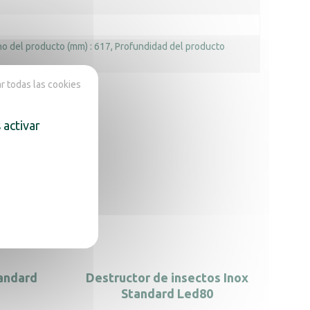
o del producto (mm) : 617
Profundidad del producto
 todas las cookies
 activar
andard
Destructor de insectos Inox
Standard Led80