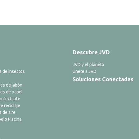
Descubre JVD
JVD y el planeta
s de insectos
Únete a JVD
Soluciones Conectadas
es de jabón
es de papel
infectante
e reciclaje
s de aire
elo Piscina