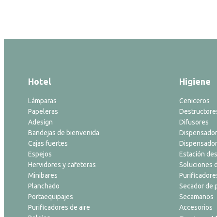
Hotel
Higiene
Lámparas
Ceniceros
Papeleras
Destructore
Adesign
Difusores
Bandejas de bienvenida
Dispensador
Cajas fuertes
Dispensador
Espejos
Estación des
Hervidores y cafeteras
Soluciones d
Minibares
Purificadore
Planchado
Secador de p
Portaequipajes
Secamanos
Purificadores de aire
Accesorios