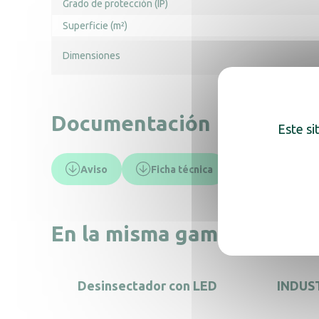
Grado de protección (IP)
Superficie (m²)
Dimensiones
Documentación
Este si
Aviso
Ficha técnica
En la misma gama, descub
Desinsectador con LED
INDUS