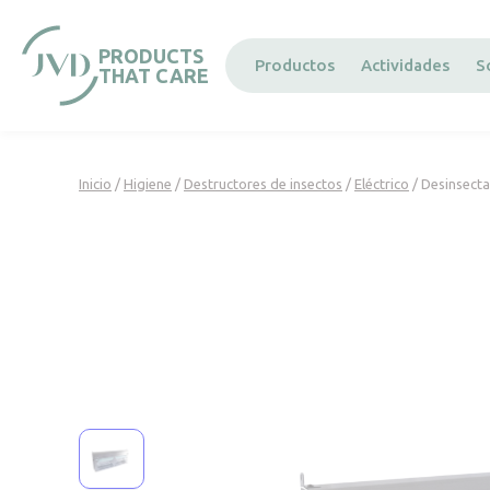
Panel de gestión de cookies
PRODUCTS
Productos
Actividades
S
THAT CARE
Inicio
/
Higiene
/
Destructores de insectos
/
Eléctrico
/ Desinsecta