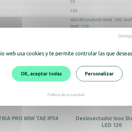
20
120
Alto del producto (mm) : 280
Anch
(mm) : 110
Denegar
tio web usa cookies y te permite controlar las que deseas
OK, aceptar todas
Personalizar
ra también
Política de privacidad
TRIA PRO 80W TAE IP54
Desinsectador Inox St
LED 120