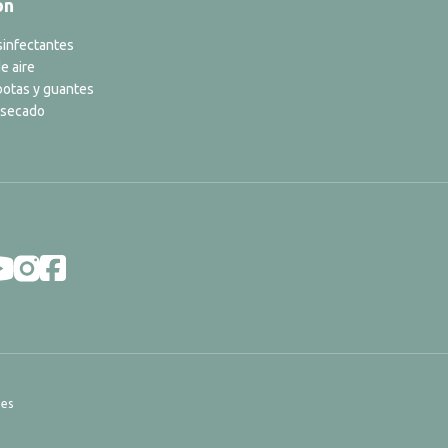
ón
sinfectantes
e aire
botas y guantes
 secado
ies