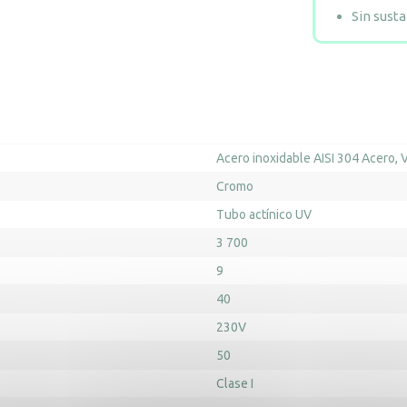
Sin sust
Acero inoxidable AISI 304 Acero
V
Cromo
Tubo actínico UV
3 700
9
40
230V
50
Clase I