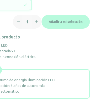
Espejo
Añadir a mi selección
de
aumento
Galaxy
l producto
con
n LED
brazo
entada x3
tubular
 sin conexión eléctrica
cantidad
sumo de energía: Iluminación LED
ración: 3 años de autonomía
 automático