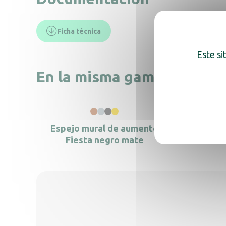
Ficha técnica
Este si
En la misma gama, descub
Espe
G
Espejo mural de aumento
Fiesta negro mate