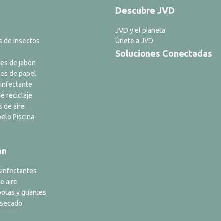
Descubre JVD
JVD y el planeta
s de insectos
Únete a JVD
Soluciones Conectadas
es de jabón
es de papel
infectante
e reciclaje
s de aire
elo Piscina
ón
sinfectantes
e aire
botas y guantes
 secado