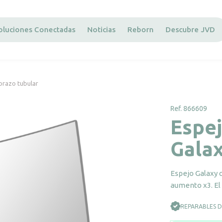
oluciones Conectadas
Noticias
Reborn
Descubre JVD
brazo tubular
Ref. 866609
Espe
Galax
Espejo Galaxy c
aumento x3. El 
REPARABLES 