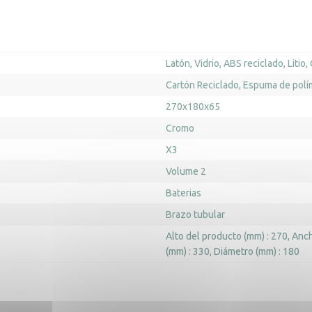
Latón
Vidrio
ABS reciclado
Litio
Cartón Reciclado
Espuma de polí
270x180x65
Cromo
X3
Volume 2
Baterias
Brazo tubular
Alto del producto (mm) : 270
Anch
(mm) : 330
Diámetro (mm) : 180