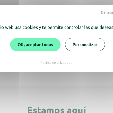
Denegar
tio web usa cookies y te permite controlar las que deseas
ra también
OK, aceptar todas
Personalizar
jo mural con aumento
alaxy, brazo plano
Política de privacidad
Espejo de aumento F
cobre de sobreme
Estamos aquí