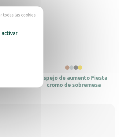
 todas las cookies
 activar
iesta
Espejo de aumento Fiesta
sa
cromo de sobremesa