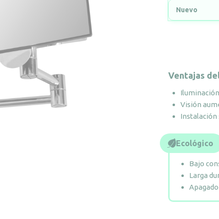
Nuevo
Ventajas de
Iluminació
Visión aum
Instalación
Ecológico
Bajo con
Larga du
Apagado