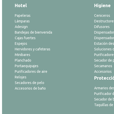
Hotel
Higiene
Papeleras
Ceniceros
Lámparas
Destructore
Adesign
Difusores
Bandejas de bienvenida
Dispensador
Cajas fuertes
Dispensador
Espejos
Estación des
Hervidores y cafeteras
Soluciones d
Minibares
Purificadore
Planchado
Secador de p
Portaequipajes
Secamanos
Purificadores de aire
Accesorios
Relojes
Protecci
Secadores de pelo
Armarios de
Accesorios de baño
Purificador d
Secador de 
Taquillas de