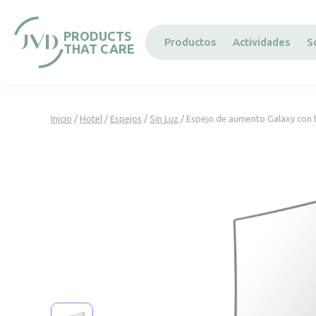
Panel de gestión de cookies
PRODUCTS
Productos
Actividades
S
THAT CARE
Inicio
/
Hotel
/
Espejos
/
Sin Luz
/ Espejo de aumento Galaxy con 