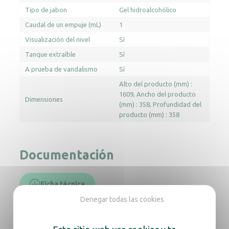
Tipo de jabon
Gel hidroalcohólico
Caudal de un empuje (mL)
1
Visualización del nivel
Sí
Tanque extraíble
Sí
A prueba de vandalismo
Sí
Alto del producto (mm) :
1609
Ancho del producto
Dimensiones
(mm) : 358
Profundidad del
producto (mm) : 358
Documentación
Ficha técnica
Denegar todas las cookies
En la misma gama, descubra