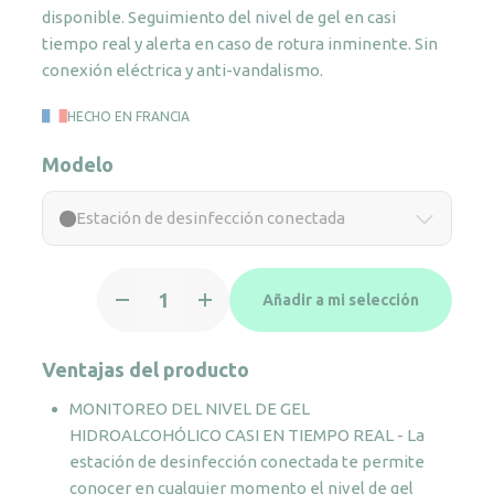
disponible. Seguimiento del nivel de gel en casi
tiempo real y alerta en caso de rotura inminente. Sin
conexión eléctrica y anti-vandalismo.
HECHO EN FRANCIA
Modelo
Estación de desinfección conectada
Estación
Añadir a mi selección
de
desinfección
conectada
Ventajas del producto
cantidad
MONITOREO DEL NIVEL DE GEL
HIDROALCOHÓLICO CASI EN TIEMPO REAL - La
estación de desinfección conectada te permite
conocer en cualquier momento el nivel de gel