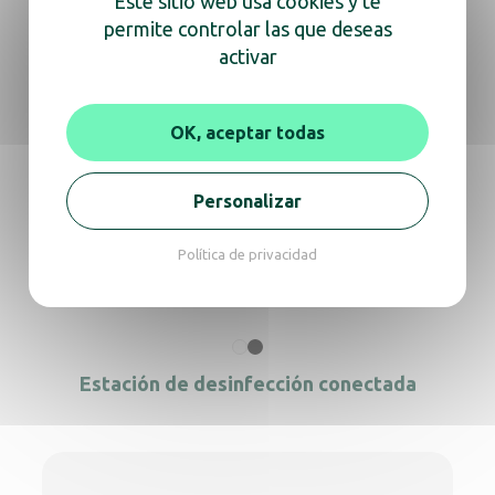
Este sitio web usa cookies y te
también
permite controlar las que deseas
activar
OK, aceptar todas
Estación de desinfección Yaliss negra
Personalizar
Política de privacidad
Estación de desinfección de manos YALISS
Estación de desinfección conectada