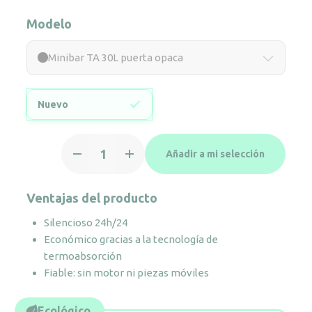
Modelo
Minibar TA 30L puerta opaca
Nuevo
Minibar
Añadir a mi selección
TA
30L
puerta
Ventajas del producto
opaca
Silencioso 24h/24
cantidad
Económico gracias a la tecnología de
termoabsorción
Fiable: sin motor ni piezas móviles
Ecológico