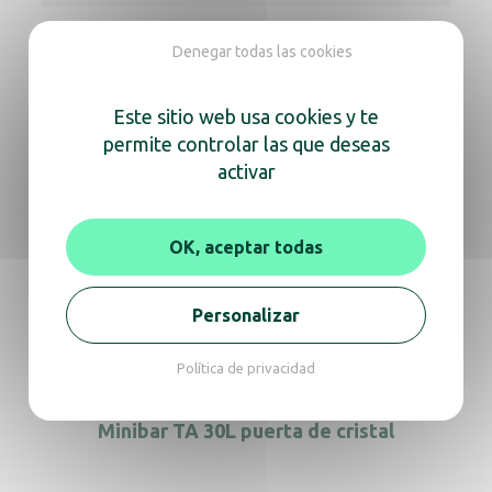
Denegar todas las cookies
Documentación
Este sitio web usa cookies y te
Aviso
Ficha técnica
permite controlar las que deseas
activar
En la misma gama, descubra
OK, aceptar todas
también
Personalizar
Minibar TA Cajón 40L
Política de privacidad
Minibar TA 30L puerta de cristal