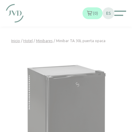
Panel de gestión de cookies
0
ES
Inicio
/
Hotel
/
Minibares
/ Minibar TA 30L puerta opaca