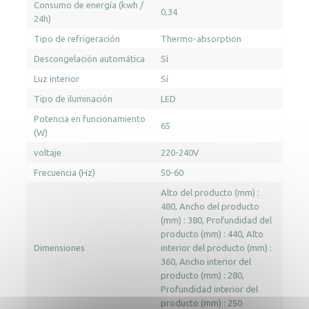
Consumo de energía (kwh /
0,34
24h)
Tipo de refrigeración
Thermo-absorption
Descongelación automática
Sí
Luz interior
Sí
Tipo de iluminación
LED
Potencia en funcionamiento
65
(W)
voltaje
220-240V
Frecuencia (Hz)
50-60
Alto del producto (mm) :
480
Ancho del producto
(mm) : 380
Profundidad del
producto (mm) : 440
Alto
Dimensiones
interior del producto (mm) :
360
Ancho interior del
producto (mm) : 280
Profundidad interior del
producto (mm) : 250