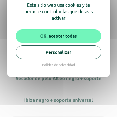
Este sitio web usa cookies y te
permite controlar las que deseas
Soporte para secador de pelo Alteo blanco
activar
+ PR
OK, aceptar todas
Secador de pelo mural Neptune blanco
Personalizar
Política de privacidad
Secador de pelo Alteo negro + soporte
Ibiza negro + soporte universal