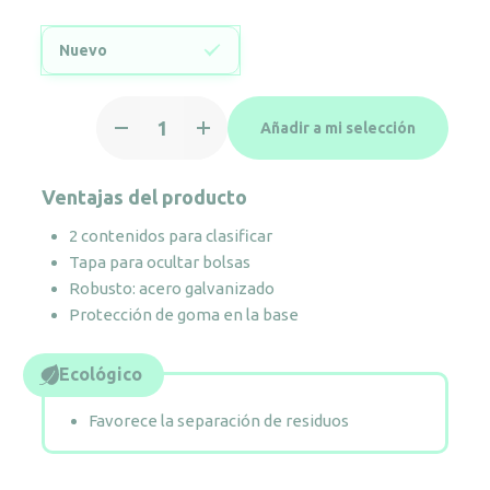
Nuevo
Papelera
Añadir a mi selección
de
reciclaje
ovalada
Ventajas del producto
con
2 contenidos para clasificar
2
Tapa para ocultar bolsas
compartimentos
Robusto: acero galvanizado
cantidad
Protección de goma en la base
Ecológico
Favorece la separación de residuos