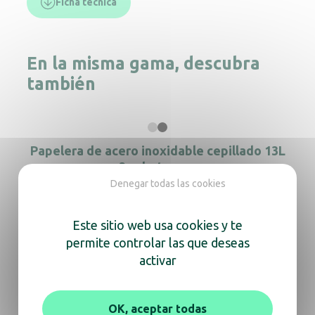
Ficha técnica
En la misma gama, descubra
también
Papelera de acero inoxidable cepillado 13L
con 3 cubetas negras
Denegar todas las cookies
Este sitio web usa cookies y te
permite controlar las que deseas
Papelera redonda 10L negra de doble pared
activar
Tapa para papelera 8992300
OK, aceptar todas