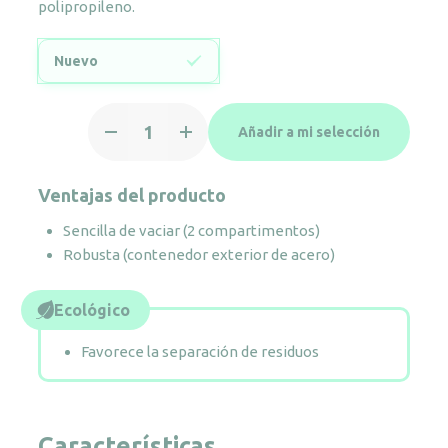
polipropileno.
Nuevo
Papelera
Añadir a mi selección
de
reciclaje
rectangular
Ventajas del producto
con
Sencilla de vaciar (2 compartimentos)
2
Robusta (contenedor exterior de acero)
cubetas
cantidad
Ecológico
Favorece la separación de residuos
Características