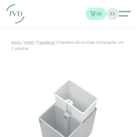
Panel de gestión de cookies
0
ES
Inicio
/
Hotel
/
Papeleras
/ Papelera de reciclaje rectangular con
2 cubetas