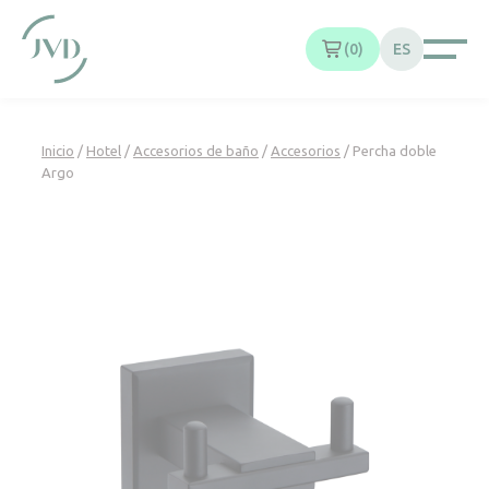
Panel de gestión de cookies
0
ES
Inicio
/
Hotel
/
Accesorios de baño
/
Accesorios
/ Percha doble
Argo