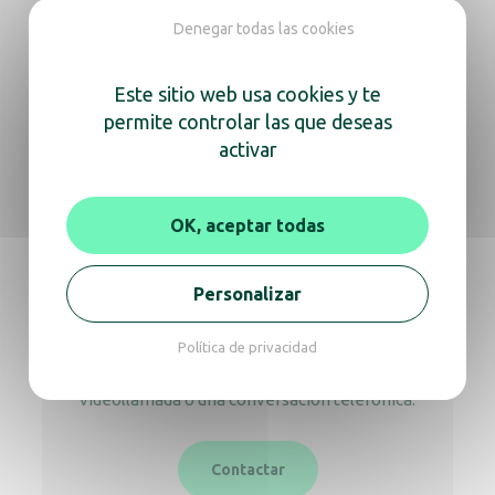
Denegar todas las cookies
Toallero individual
Este sitio web usa cookies y te
permite controlar las que deseas
activar
Estamos aquí
OK, aceptar todas
para ayudarte
Personalizar
Ya sea para obtener información sobre un
producto o consejos de expertos,
Política de privacidad
no dudes en contactarnos para una
videollamada o una conversación telefónica.
Contactar