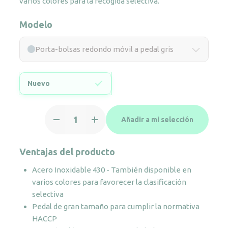
varios colores para la recogida selectiva.
Modelo
Porta-bolsas redondo móvil a pedal gris
Nuevo
Porta-
Añadir a mi selección
bolsas
redondo
móvil
Ventajas del producto
a
Acero Inoxidable 430 - También disponible en
pedal
varios colores para favorecer la clasificación
gris
selectiva
cantidad
Pedal de gran tamaño para cumplir la normativa
HACCP