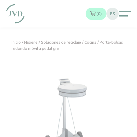
Panel de gestión de cookies
0
ES
Inicio
/
Higiene
/
Soluciones de reciclaje
/
Cocina
/ Porta-bolsas
redondo móvil a pedal gris