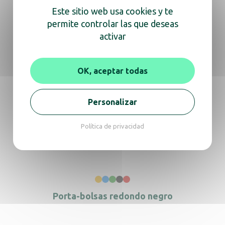
Contenedor 30L blanco con tapa blanca
Este sitio web usa cookies y te
permite controlar las que deseas
activar
Contenedor móvil de acero con pedal 110L
OK, aceptar todas
Azul
Personalizar
Política de privacidad
Contenedor móvil de acero con pedal 110L
Rojo
Porta-bolsas redondo negro