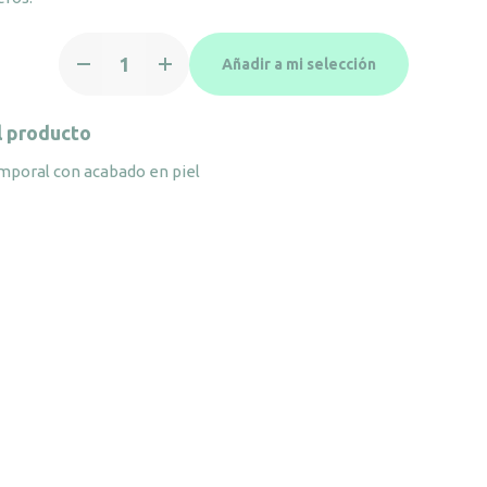
Posavasos
Añadir a mi selección
ADesign
Charme
cantidad
l producto
mporal con acabado en piel