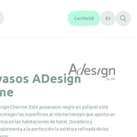
Carrito
0
ES
vasos ADesign
me
ign Charme: Este posavasos negro en polipiel está
proteger las superficies al mismo tiempo que aporta un
cia en las habitaciones de hotel. Duradero y
plementa a la perfección la estética refinada de los
eros.