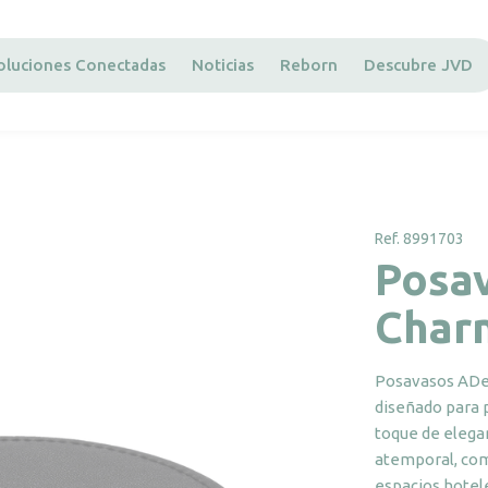
oluciones Conectadas
Noticias
Reborn
Descubre JVD
Ref. 8991703
Posa
Char
Posavasos ADes
diseñado para 
toque de elegan
atemporal, com
espacios hotel