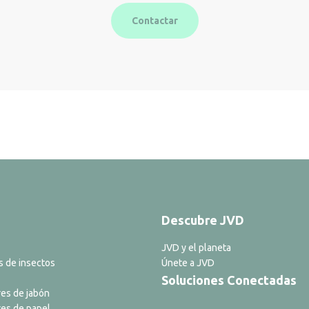
Contactar
Descubre JVD
JVD y el planeta
s de insectos
Únete a JVD
Soluciones Conectadas
es de jabón
es de papel