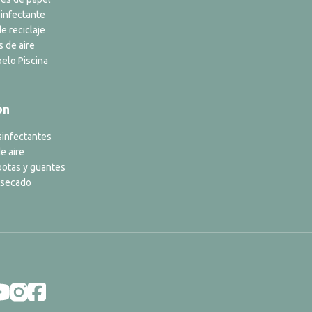
infectante
e reciclaje
s de aire
elo Piscina
ón
sinfectantes
e aire
botas y guantes
 secado