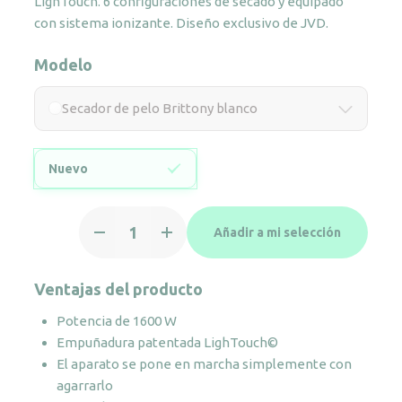
LighTouch. 6 configuraciones de secado y equipado
con sistema ionizante. Diseño exclusivo de JVD.
Modelo
Secador de pelo Brittony blanco
Nuevo
Secador
Añadir a mi selección
de
pelo
Brittony
Ventajas del producto
blanco
Potencia de 1600 W
cantidad
Empuñadura patentada LighTouch©
El aparato se pone en marcha simplemente con
agarrarlo