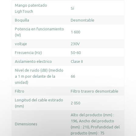
Mango patentado
Sí
LighTouch
Boquilla
Desmontable
Potencia en funcionamiento
1 600
(W)
voltaje
230V
Frecuencia (Hz)
50-60
Aislamiento electrico
Clase II
Nivel de ruido (dB) (medido
a 1 m por delante de la
66
unidad)
Filtro
Filtro trasero desmontable
Longitud del cable estirado
2 050
(mm)
Alto del producto (mm) :
196
Ancho del producto
Dimensiones
(mm) : 210
Profundidad del
producto (mm) : 75