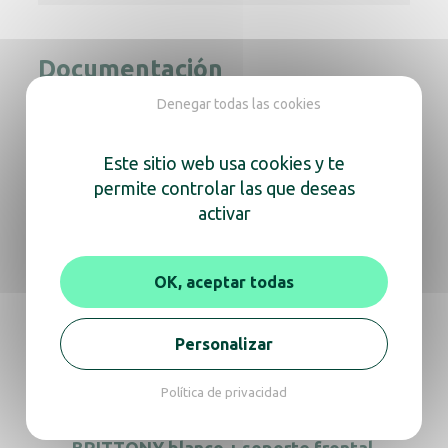
Documentación
Denegar todas las cookies
Aviso
Ficha técnica
Este sitio web usa cookies y te
permite controlar las que deseas
En la misma gama, descubra
activar
también
OK, aceptar todas
Clipper blanco + soporte universal
Personalizar
Política de privacidad