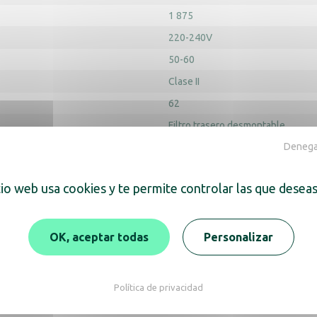
1 875
220-240V
50-60
Clase II
62
Filtro trasero desmontable
Denegar
Alto del producto (mm) : 287
Anch
(mm) : 74
tio web usa cookies y te permite controlar las que deseas
OK, aceptar todas
Personalizar
Política de privacidad