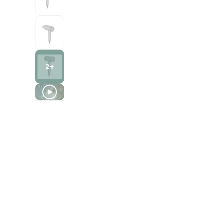
2+
Vista 3D