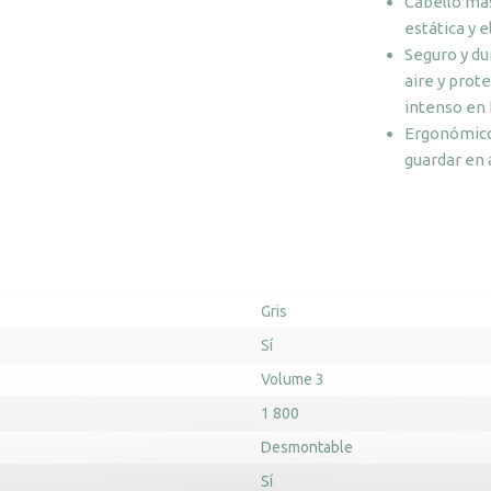
Cabello más
estática y 
Seguro y du
aire y prot
intenso en 
Ergonómico y
guardar en 
Gris
Sí
Volume 3
1 800
Desmontable
Sí