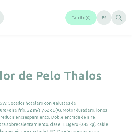
Carrito
0
ES
or de Pelo Thalos
75W: Secador hotelero con 4 ajustes de
ra+aire frío, 22 m/s y 62 dB(A). Motor duradero, iones
 reducir encrespamiento. Doble entrada de aire,
ra sobrecalentamiento, clase II. Ligero (0,45 kg), cable
lla magnética y pantalla LED. Diseño premium gris.