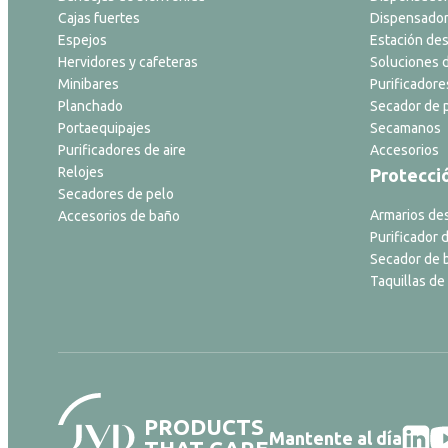
Cajas fuertes
Dispensador
Espejos
Estación des
Hervidores y cafeteras
Soluciones d
Minibares
Purificadore
Planchado
Secador de p
Portaequipajes
Secamanos
Purificadores de aire
Accesorios
Relojes
Protecci
Secadores de pelo
Armarios de
Accesorios de baño
Purificador d
Secador de 
Taquillas de
PRODUCTS
Mantente al día