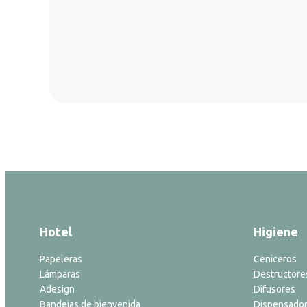
Hotel
Higiene
Papeleras
Ceniceros
Lámparas
Destructore
Adesign
Difusores
Bandejas de bienvenida
Dispensador