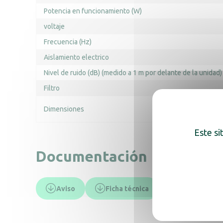
Potencia en funcionamiento (W)
voltaje
Frecuencia (Hz)
Aislamiento electrico
Nivel de ruido (dB) (medido a 1 m por delante de la unidad)
Filtro
Dimensiones
Este si
Documentación
Aviso
Ficha técnica