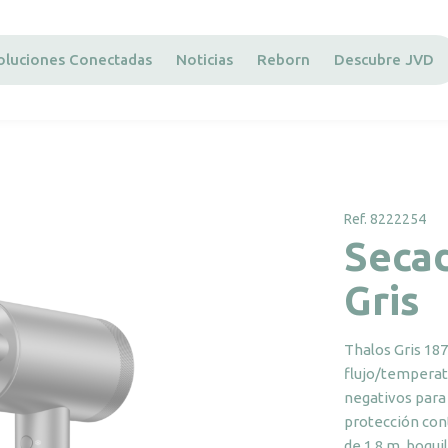
oluciones Conectadas
Noticias
Reborn
Descubre JVD
Ref. 8222254
Secad
Gris
Thalos Gris 18
flujo/temperatu
negativos para
protección cont
de 1,8 m, boqui