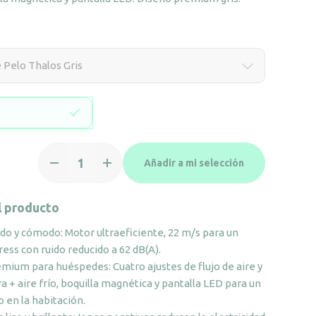
 Pelo Thalos Gris
Secador
Añadir a mi selección
de
Pelo
Thalos
l producto
Gris
do y cómodo: Motor ultraeficiente, 22 m/s para un
cantidad
ess con ruido reducido a 62 dB(A).
mium para huéspedes: Cuatro ajustes de flujo de aire y
 + aire frío, boquilla magnética y pantalla LED para un
o en la habitación.