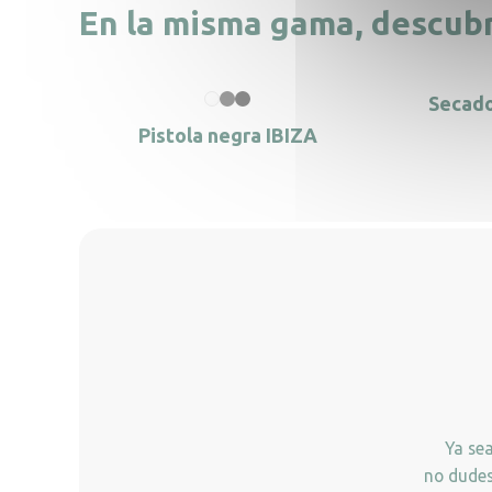
En la misma gama, descub
Secado
Pistola negra IBIZA
Ya se
no dudes