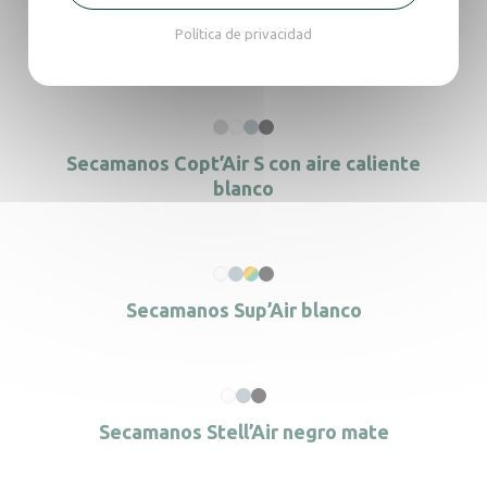
Política de privacidad
Secamanos de aire pulsado Sup’Air Kids
Secamanos Copt’Air S con aire caliente
blanco
Secamanos Sup’Air blanco
Secamanos Stell’Air negro mate