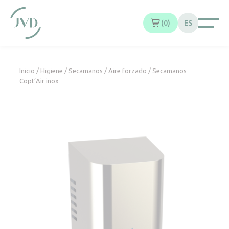
Panel de gestión de cookies
0
ES
Inicio
/
Higiene
/
Secamanos
/
Aire forzado
/ Secamanos
Copt’Air inox