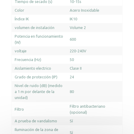
Tiempo de secado (s)
10-15s
Color
Acero Inoxidable
Índice IK
IK10
volumen de instalación
Volume 2
Potencia en funcionamiento
600
(W)
voltaje
220-240V
Frecuencia (Hz)
50
Aislamiento electrico
Clase II
Grado de protección (IP)
24
Nivel de ruido (dB) (medido
a 1 m por delante de la
80
unidad)
Filtro antibacteriano
Filtro
(opcional)
A prueba de vandalismo
Sí
Iluminación de la zona de
Sí