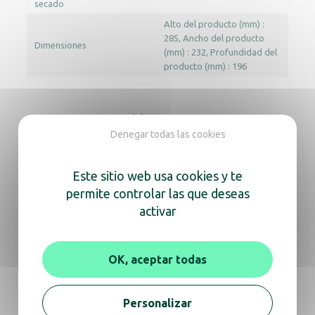
secado
Alto del producto (mm) :
285
Ancho del producto
Dimensiones
(mm) : 232
Profundidad del
producto (mm) : 196
Documentación
Denegar todas las cookies
Aviso
Ficha técnica
Revit
Este sitio web usa cookies y te
permite controlar las que deseas
Archicad
activar
En la misma gama, descubra
OK, aceptar todas
también
Personalizar