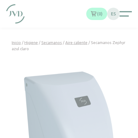
Panel de gestión de cookies
0
ES
Inicio
/
Higiene
/
Secamanos
/
Aire caliente
/ Secamanos Zephyr
azul claro