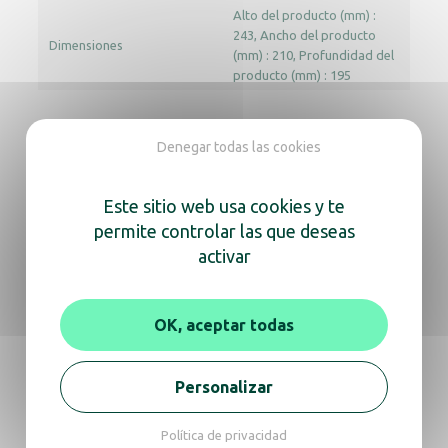
Alto del producto (mm) :
243
Ancho del producto
Dimensiones
(mm) : 210
Profundidad del
producto (mm) : 195
Denegar todas las cookies
Documentación
Este sitio web usa cookies y te
Aviso
Ficha técnica
permite controlar las que deseas
activar
En la misma gama, descubra
también
OK, aceptar todas
Personalizar
Secamanos Tornade cromado brillante
Política de privacidad