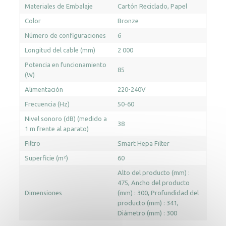
Materiales de Embalaje
Cartón Reciclado
Papel
Color
Bronze
Número de configuraciones
6
Longitud del cable (mm)
2 000
Potencia en funcionamiento
85
(W)
Alimentación
220-240V
Frecuencia (Hz)
50-60
Nivel sonoro (dB) (medido a
38
1 m frente al aparato)
Filtro
Smart Hepa Filter
Superficie (m²)
60
Alto del producto (mm) :
475
Ancho del producto
Dimensiones
(mm) : 300
Profundidad del
producto (mm) : 341
Diámetro (mm) : 300