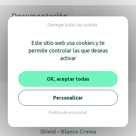
Documentación
Denegar todas las cookies
Manual de instrucciones
Este sitio web usa cookies y te
permite controlar las que deseas
activar
En la misma gama, descubra
también
OK, aceptar todas
Shield – Verde Malaquita
Personalizar
Política de privacidad
Shield – Blanco Crema