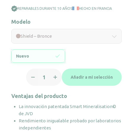
alérgenos que entran en su zona de acción son
REPARABLES DURANTE 10 AÑOS
HECHO EN FRANCIA
inmediatamente neutralizados y eliminados, creando
a tu alrededor una verdadera burbuja de vida. Con
Modelo
Shield©, respira un aire saludable para proteger tu
salud y la de quienes te rodean.
Shield – Bronce
Nuevo
Shield
Añadir a mi selección
–
Bronce
cantidad
Ventajas del producto
La innovación patentada Smart Mineralisation©
de JVD
Rendimiento inigualable probado por laboratorios
independientes