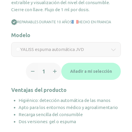
extraíble y visualización del nivel del consumible.
Cierre con llave. Flujo de 1 ml por dosis.
REPARABLES DURANTE 10 AÑOS
HECHO EN FRANCIA
Modelo
YALISS espuma automática JVD
YALISS
Añadir a mi selección
espuma
automática
JVD
Ventajas del producto
cantidad
Higiénico: detección automática de las manos
Apto para los entornos médico y agroalimentario
Recarga sencilla del consumible
Dos versiones: gel o espuma