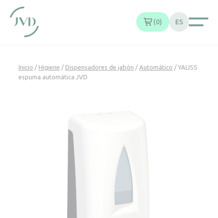
Panel de gestión de cookies
0
ES
Inicio
/
Higiene
/
Dispensadores de jabón
/
Automático
/ YALISS
espuma automática JVD