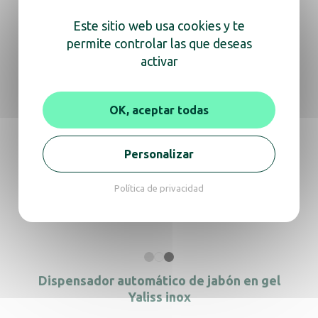
Este sitio web usa cookies y te
Dispensador de jabón en espuma Yaliss
permite controlar las que deseas
automático negro mate
activar
Dispensador de espuma Yaliss inox
OK, aceptar todas
Personalizar
Dispensador Yaliss jabón en gel automático
Política de privacidad
negro mate
Dispensador automático de jabón en gel
Yaliss inox