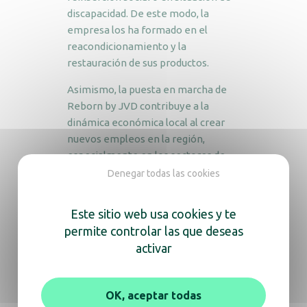
discapacidad. De este modo, la
empresa los ha formado en el
reacondicionamiento y la
restauración de sus productos.
Asimismo, la puesta en marcha de
Reborn by JVD contribuye a la
dinámica económica local al crear
nuevos empleos en la región,
especialmente en los sectores de
mantenimiento y
Denegar todas las cookies
reacondicionamiento de soluciones.
Este sitio web usa cookies y te
Las ventajas ecológicas y
permite controlar las que deseas
económicas de su solución Reborn
activar
están en consonancia con los
valores éticos y humanos de la
empresa. A través de su oferta,
OK, aceptar todas
inicialmente centrada en los