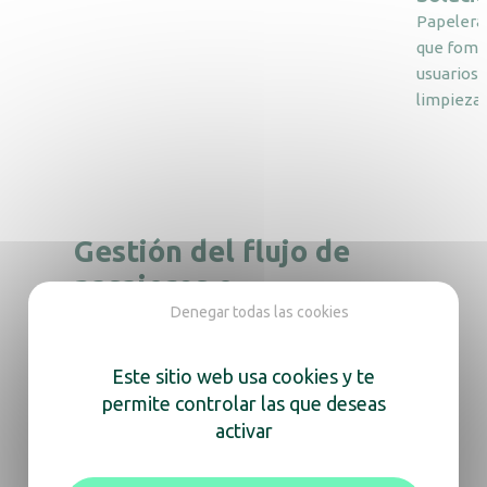
Papeleras
que fomen
usuarios y
limpieza.
Gestión del flujo de
pasajeros e
Denegar todas las cookies
infraestructuras
Este sitio web usa cookies y te
Las estaciones acogen diariamente a miles
de pasajeros, especialmente en horas punta.
permite controlar las que deseas
JVD proporciona equipos capaces de resistir
activar
un uso intensivo y mantener altos
estándares de higiene y limpieza, incluso en