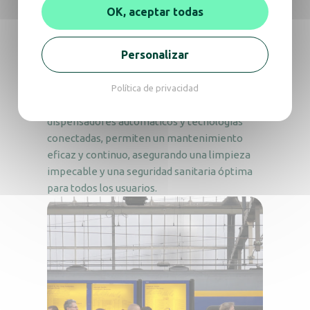
OK, aceptar todas
momentos de gran afluencia.
Los espacios públicos de las estaciones, como
Personalizar
las salas de espera o los vestíbulos, deben
mantenerse limpios y agradables para
ofrecer una experiencia positiva al viajero.
Política de privacidad
Las soluciones de JVD, como nuestros
dispensadores automáticos y tecnologías
conectadas, permiten un mantenimiento
eficaz y continuo, asegurando una limpieza
impecable y una seguridad sanitaria óptima
para todos los usuarios.