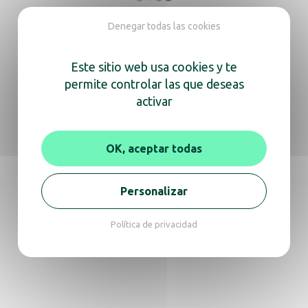
Shield Compact – Verde Malaquita
Denegar todas las cookies
Este sitio web usa cookies y te
permite controlar las que deseas
Shield Compact mural – Azul Zafiro
activar
OK, aceptar todas
Shield Compact mural – Negro Mate
Personalizar
Política de privacidad
Shield Compact mural – Verde Malaquita