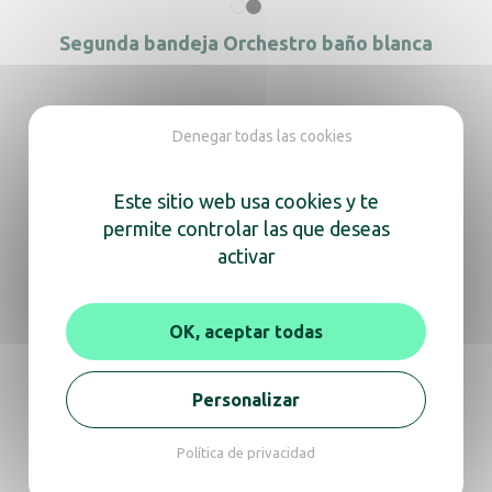
Segunda bandeja Orchestro baño blanca
Denegar todas las cookies
Bandeja grande ZenLine negra
Este sitio web usa cookies y te
permite controlar las que deseas
activar
Maestro taza 200 ml + platillo marfil
OK, aceptar todas
Personalizar
Estamos aquí
Política de privacidad
para ayudarte