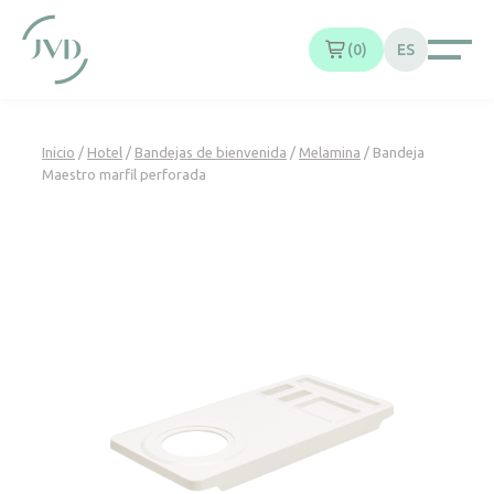
Panel de gestión de cookies
0
ES
Inicio
/
Hotel
/
Bandejas de bienvenida
/
Melamina
/ Bandeja
Maestro marfil perforada