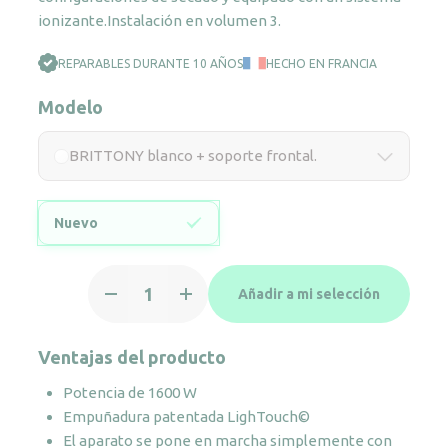
ionizante.Instalación en volumen 3.
REPARABLES DURANTE 10 AÑOS
HECHO EN FRANCIA
Modelo
BRITTONY blanco + soporte frontal.
Nuevo
BRITTONY
Añadir a mi selección
blanco
+
soporte
Ventajas del producto
frontal.
Potencia de 1600 W
cantidad
Empuñadura patentada LighTouch©
El aparato se pone en marcha simplemente con