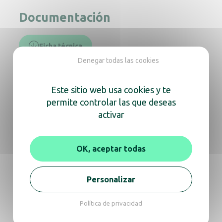
Documentación
Ficha técnica
Denegar todas las cookies
En la misma gama, descubra
Este sitio web usa cookies y te
también
permite controlar las que deseas
activar
OK, aceptar todas
Secador de pelo Caraïbe negro mate PR +
temporizador
Personalizar
Política de privacidad
Secador de pelo mural Caraïbe negro mate