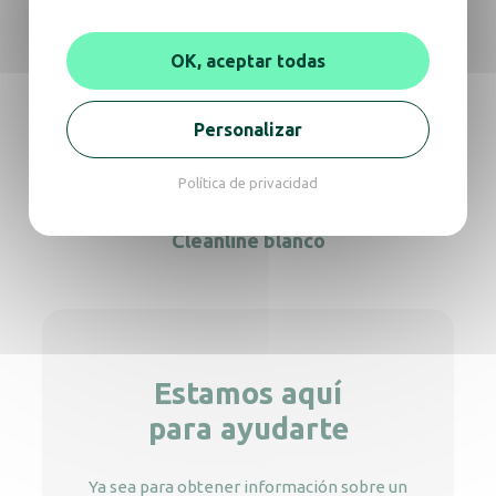
OK, aceptar todas
Dispensador de papel higiénico Maxi
Cleanline blanco
Personalizar
Política de privacidad
Dispensador de papel higiénico Mini
Cleanline blanco
Estamos aquí
para ayudarte
Ya sea para obtener información sobre un