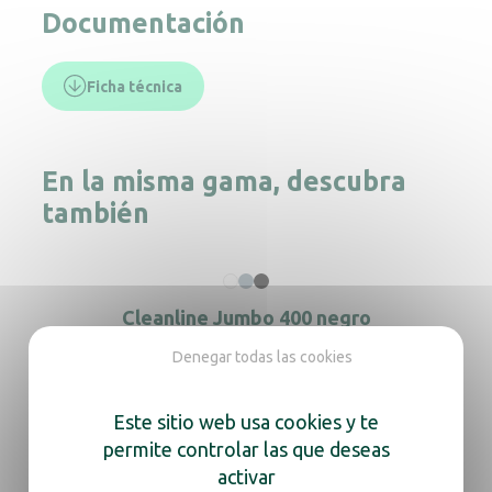
Documentación
Ficha técnica
En la misma gama, descubra
también
Cleanline Jumbo 400 negro
Denegar todas las cookies
Este sitio web usa cookies y te
Dispensador de toallas de mano Cleanline
permite controlar las que deseas
blanco
activar