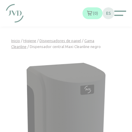
Panel de gestión de cookies
0
ES
Inicio
/
Higiene
/
Dispensadores de papel
/
Gama
Cleanline
/ Dispensador central Maxi Cleanline negro