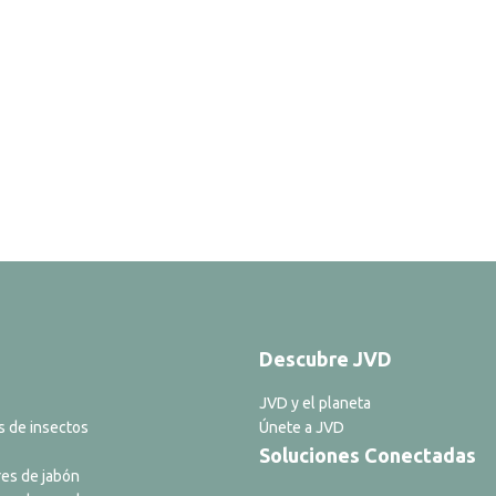
Descubre JVD
JVD y el planeta
s de insectos
Únete a JVD
Soluciones Conectadas
es de jabón