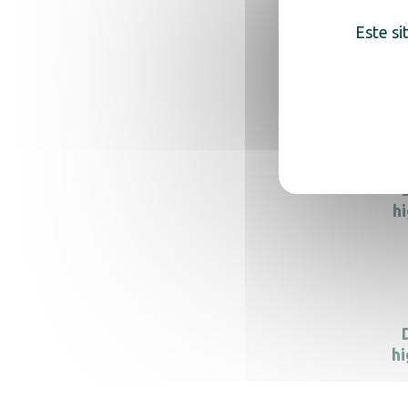
Este si
hig
h
hi