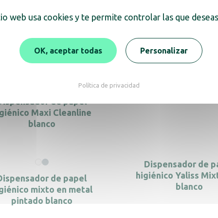
tio web usa cookies y te permite controlar las que deseas
Dispensador de papel
Dispensador de p
iénico Jumbo 200, metal
higiénico JUMBO 400 
blanco
inoxidable satin
OK, aceptar todas
Personalizar
Política de privacidad
Dispensador de p
higiénico Mini Cleanli
Dispensador de papel
igiénico Maxi Cleanline
blanco
Dispensador de p
higiénico Yaliss Mi
Dispensador de papel
blanco
giénico mixto en metal
pintado blanco