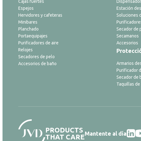
Cajas fuertes
Dispensador
Espejos
Estación des
Hervidores y cafeteras
Soluciones d
Minibares
Purificadore
Planchado
Secador de p
Portaequipajes
Secamanos
Purificadores de aire
Accesorios
Relojes
Protecci
Secadores de pelo
Armarios de
Accesorios de baño
Purificador d
Secador de 
Taquillas de
PRODUCTS
Mantente al día
THAT CARE