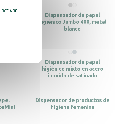
 activar
apel
Dispensador de papel
en acero
higiénico Jumbo 400, metal
ado
blanco
apel
ne blanco
Dispensador de papel
higiénico mixto en acero
inoxidable satinado
apel
Dispensador de productos de
xteMini
higiene femenina