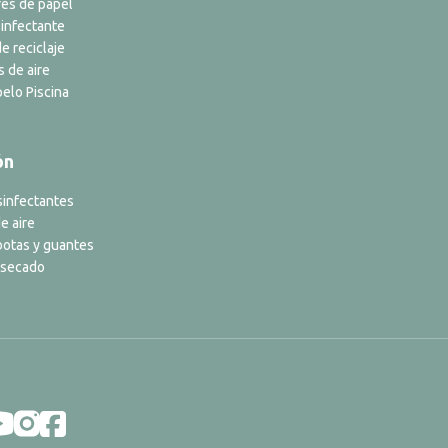
es de papel
infectante
e reciclaje
s de aire
elo Piscina
ón
sinfectantes
e aire
botas y guantes
 secado