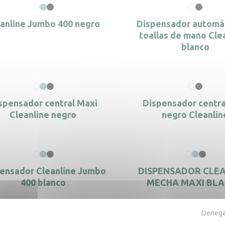
anline Jumbo 400 negro
Dispensador automá
toallas de mano Cle
blanco
spensador central Maxi
Dispensador centra
Cleanline negro
negro Cleanlin
ensador Cleanline Jumbo
DISPENSADOR CLE
400 blanco
MECHA MAXI BL
Denegar