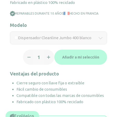
Fabricado en plástico 100% reciclado
REPARABLES DURANTE 10 AÑOS
HECHO EN FRANCIA
Modelo
Dispensador Cleanline Jumbo 400 blanco
Dispensador
Añadir a mi selección
Cleanline
Jumbo
400
Ventajas del producto
blanco
Cierre seguro con llave fija o extraíble
cantidad
Fácil cambio de consumibles
Compatible con todas las marcas de consumibles
Fabricado con plástico 100% reciclado
Ecológico