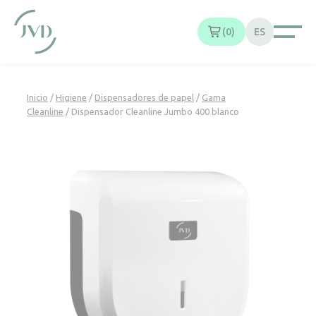
Panel de gestión de cookies
0
ES
Inicio
/
Higiene
/
Dispensadores de papel
/
Gama
Cleanline
/ Dispensador Cleanline Jumbo 400 blanco