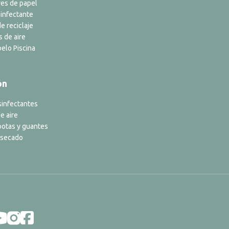
es de papel
infectante
e reciclaje
s de aire
elo Piscina
ón
sinfectantes
e aire
botas y guantes
 secado