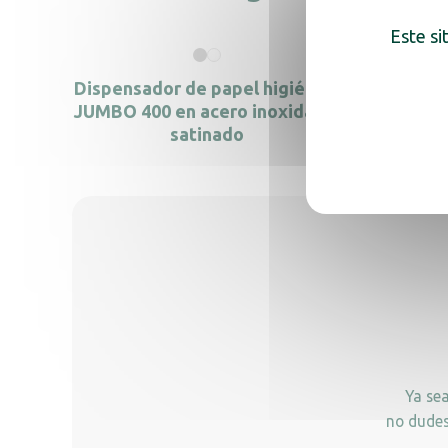
Este si
Dispensador de papel higiénico
Dispens
JUMBO 400 en acero inoxidable
mixto 
satinado
Ya se
no dudes