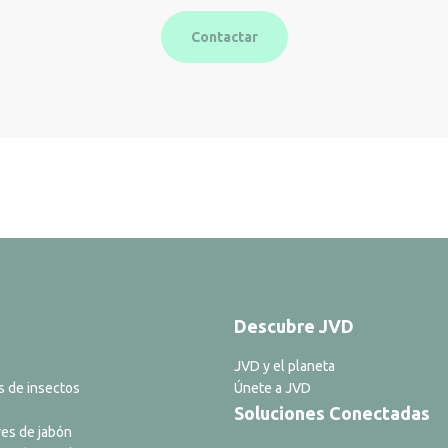
Contactar
Descubre JVD
JVD y el planeta
s de insectos
Únete a JVD
Soluciones Conectadas
es de jabón