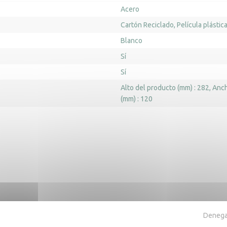
Acero
Cartón Reciclado
Película plástic
Blanco
Sí
Sí
Alto del producto (mm) : 282
Anch
(mm) : 120
ra también
Denegar