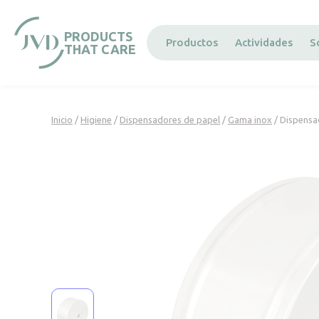
Panel de gestión de cookies
PRODUCTS
Productos
Actividades
S
THAT CARE
Inicio
/
Higiene
/
Dispensadores de papel
/
Gama inox
/ Dispensa