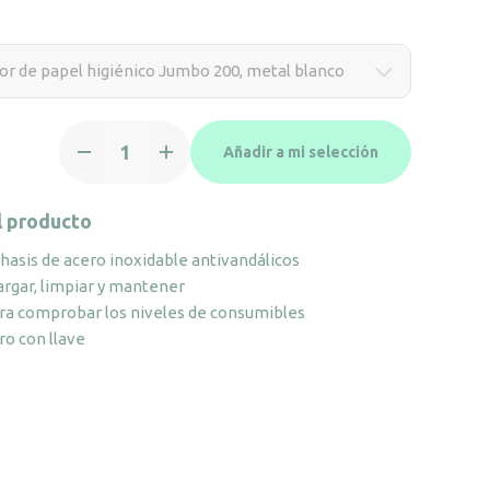
r de papel higiénico Jumbo 200, metal blanco
Dispensador
Añadir a mi selección
de
papel
higiénico
l producto
Jumbo
chasis de acero inoxidable antivandálicos
200,
cargar, limpiar y mantener
metal
ra comprobar los niveles de consumibles
blanco
ro con llave
cantidad