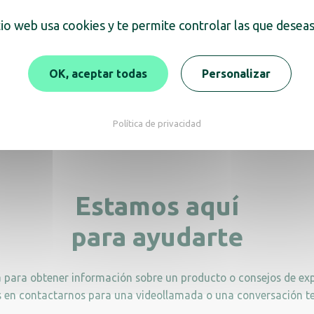
tio web usa cookies y te permite controlar las que deseas
ador de papel higiénico
Dispensador de papel h
OK, aceptar todas
Personalizar
en metal pintado blanco
Jumbo 400, metal bl
Política de privacidad
Estamos aquí
para ayudarte
a para obtener información sobre un producto o consejos de exp
 en contactarnos para una videollamada o una conversación te