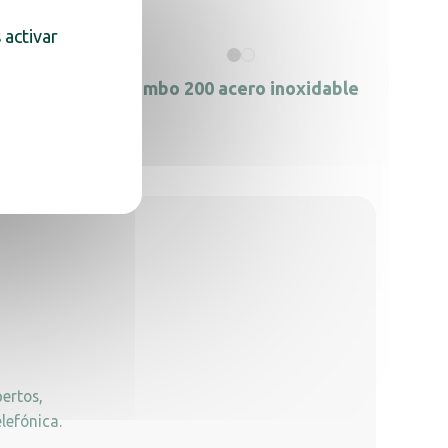
 activar
igiénico
Jumbo 200 acero inoxidable
anco
ertos,
lefónica.