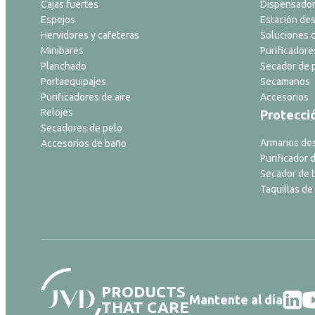
Cajas fuertes
Dispensador
Espejos
Estación des
Hervidores y cafeteras
Soluciones d
Minibares
Purificadore
Planchado
Secador de p
Portaequipajes
Secamanos
Purificadores de aire
Accesorios
Relojes
Protecci
Secadores de pelo
Armarios de
Accesorios de baño
Purificador d
Secador de 
Taquillas de
PRODUCTS
Mantente al día
THAT CARE