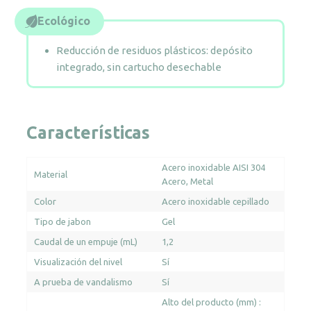
cepillado
cantidad
Ecológico
Reducción de residuos plásticos: depósito
integrado, sin cartucho desechable
Características
Acero inoxidable AISI 304
Material
Acero
Metal
Color
Acero inoxidable cepillado
Tipo de jabon
Gel
Caudal de un empuje (mL)
1,2
Visualización del nivel
Sí
A prueba de vandalismo
Sí
Alto del producto (mm) :