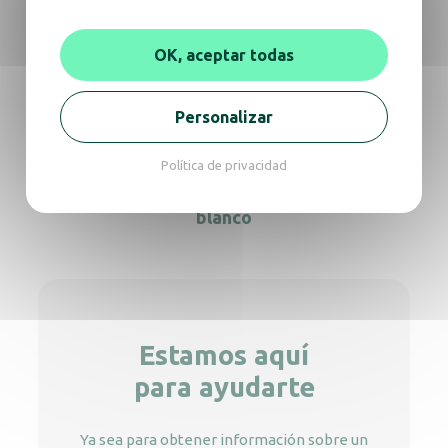
Jabonera CRYSTAL con codo 450ml
OK, aceptar todas
Dispensador de gel limpiador WC Cleanseat
Personalizar
Política de privacidad
Dispensador de jabón Cleanline con palanca
blanco
Estamos aquí
para ayudarte
Ya sea para obtener información sobre un