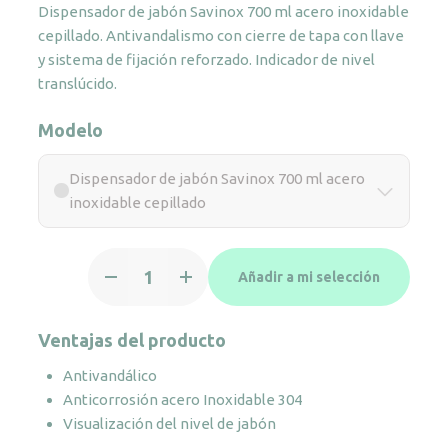
Dispensador de jabón Savinox 700 ml acero inoxidable
cepillado. Antivandalismo con cierre de tapa con llave
y sistema de fijación reforzado. Indicador de nivel
translúcido.
Modelo
Dispensador de jabón Savinox 700 ml acero
inoxidable cepillado
Dispensador
Añadir a mi selección
de
jabón
Savinox
Ventajas del producto
700
Antivandálico
ml
Anticorrosión acero Inoxidable 304
acero
Visualización del nivel de jabón
inoxidable