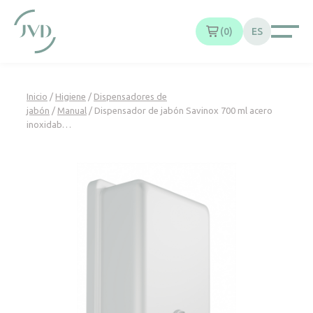
Panel de gestión de cookies
0
ES
Inicio
/
Higiene
/
Dispensadores de
jabón
/
Manual
/ Dispensador de jabón Savinox 700 ml acero
inoxidab…