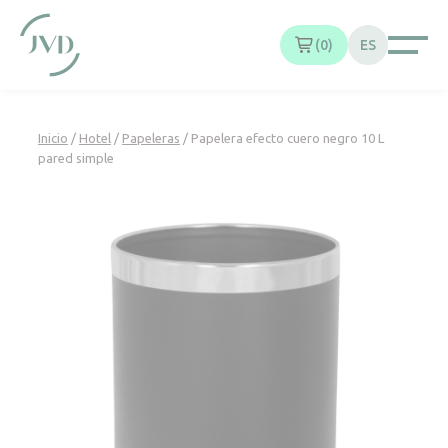
Panel de gestión de cookies
0
ES
Inicio
/
Hotel
/
Papeleras
/ Papelera efecto cuero negro 10 L
pared simple