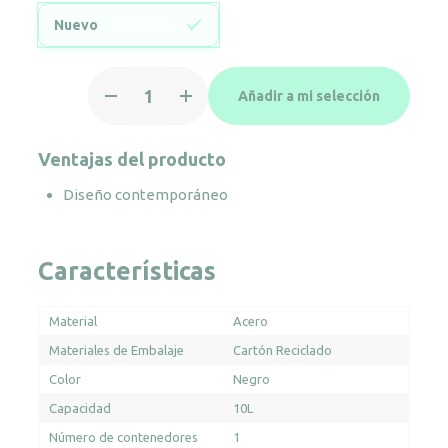
Nuevo
Papelera
Añadir a mi selección
efecto
cuero
negro
Ventajas del producto
10
Diseño contemporáneo
L
pared
simple
Características
cantidad
Material
Acero
Materiales de Embalaje
Cartón Reciclado
Color
Negro
Capacidad
10L
Número de contenedores
1