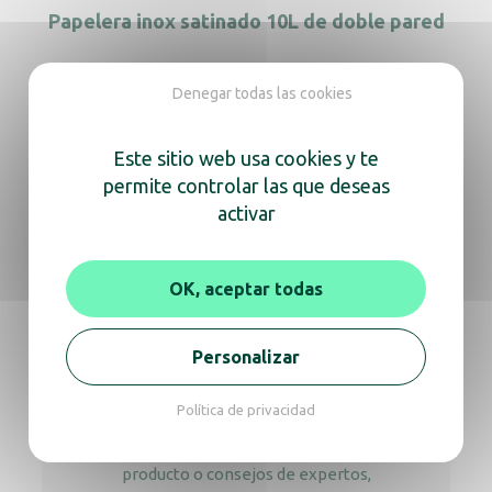
Papelera inox satinado 10L de doble pared
Denegar todas las cookies
Papelera de reciclaje con 3 cubos
Este sitio web usa cookies y te
permite controlar las que deseas
Papelera de reciclaje 2 flujos
activar
OK, aceptar todas
Estamos aquí
Personalizar
para ayudarte
Política de privacidad
Ya sea para obtener información sobre un
producto o consejos de expertos,