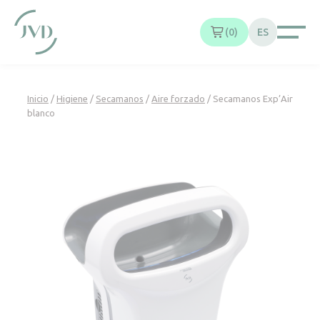
Panel de gestión de cookies
0
ES
Inicio
/
Higiene
/
Secamanos
/
Aire forzado
/ Secamanos Exp’Air
blanco