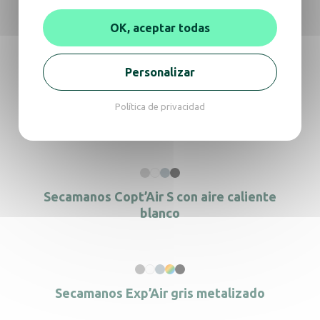
Aviso
Ficha técnica
Revit
OK, aceptar todas
Archicad
Personalizar
En la misma gama, descubra
Política de privacidad
también
Secamanos Copt’Air S con aire caliente
blanco
Secamanos Exp’Air gris metalizado