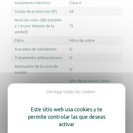
Aislamiento electrico
Clase II
Grado de protección (IP)
44
Nivel de ruido (dB) (medido
a 1 m por delante de la
75
unidad)
Filtro
Filtro de cobre
A prueba de vandalismo
Sí
Tratamiento antibacteriano
Sí
Iluminación de la zona de
Sí
secado
Alto del producto (mm) :
430
Ancho del producto
Dimensiones
Denegar todas las cookies
(mm) : 343
Profundidad del
producto (mm) : 237
Este sitio web usa cookies y te
permite controlar las que deseas
Documentación
activar