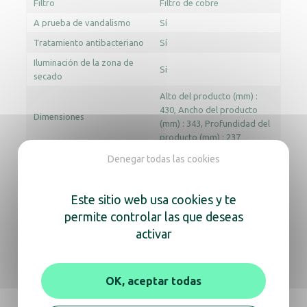
Filtro
Filtro de cobre
A prueba de vandalismo
Sí
Tratamiento antibacteriano
Sí
Iluminación de la zona de
Sí
secado
Alto del producto (mm) :
430
Ancho del producto
Dimensiones
(mm) : 343
Profundidad del
producto (mm) : 237
Denegar todas las cookies
Documentación
Este sitio web usa cookies y te
permite controlar las que deseas
Aviso
Ficha técnica
Revit
activar
Archicad
OK, aceptar todas