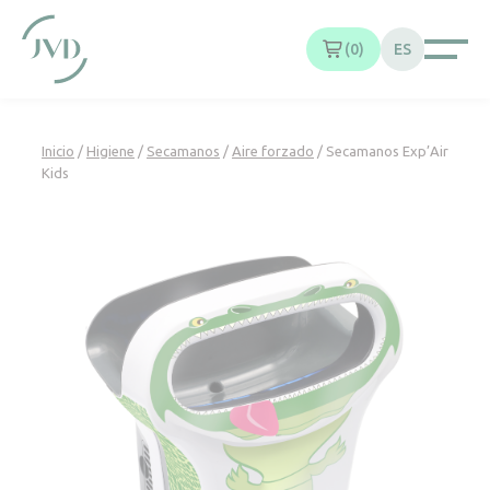
Panel de gestión de cookies
0
ES
Inicio
/
Higiene
/
Secamanos
/
Aire forzado
/ Secamanos Exp’Air
Kids