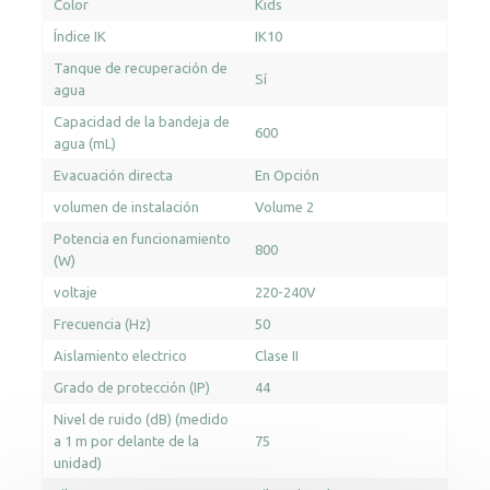
Color
Kids
Índice IK
IK10
Tanque de recuperación de
Sí
agua
Capacidad de la bandeja de
600
agua (mL)
Evacuación directa
En Opción
volumen de instalación
Volume 2
Potencia en funcionamiento
800
(W)
voltaje
220-240V
Frecuencia (Hz)
50
Aislamiento electrico
Clase II
Grado de protección (IP)
44
Nivel de ruido (dB) (medido
a 1 m por delante de la
75
unidad)