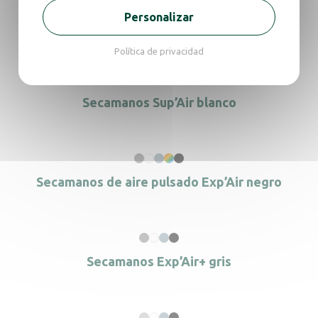
En la misma gama, descubra
Personalizar
también
Política de privacidad
Secamanos Sup’Air blanco
Secamanos de aire pulsado Exp’Air negro
Secamanos Exp’Air+ gris