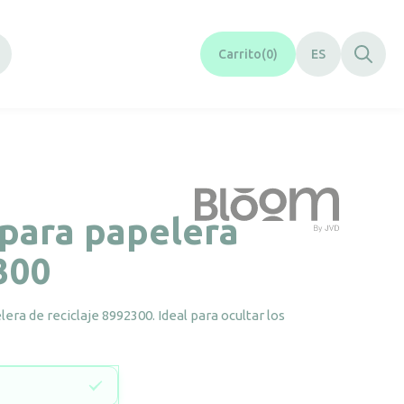
Carrito
0
ES
para papelera
300
era de reciclaje 8992300. Ideal para ocultar los