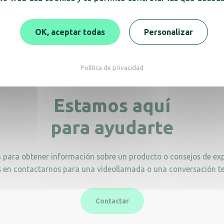
a rectangular negra 6,6
Papelera con tapa bas
L
OK, aceptar todas
Personalizar
Política de privacidad
Estamos aquí
para ayudarte
a para obtener información sobre un producto o consejos de exp
 en contactarnos para una videollamada o una conversación te
Contactar