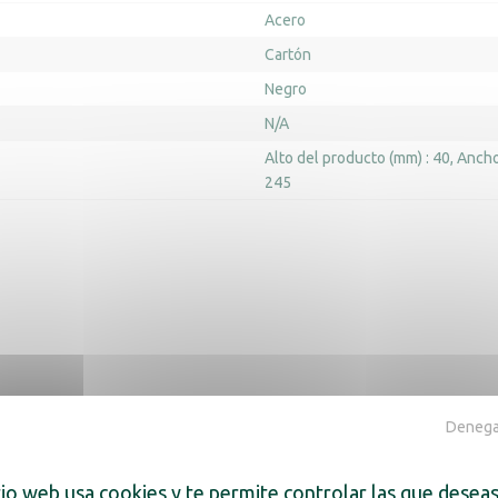
Acero
Cartón
Negro
N/A
Alto del producto (mm) : 40
Ancho
245
Denegar
ra también
tio web usa cookies y te permite controlar las que deseas