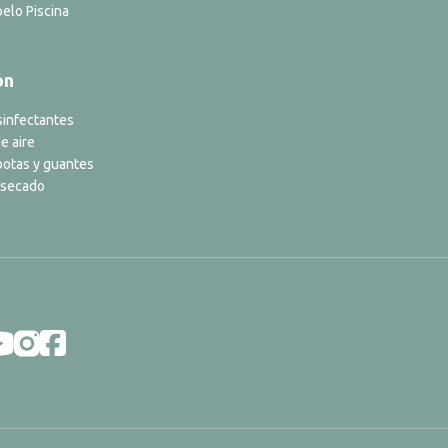
elo Piscina
ón
sinfectantes
e aire
botas y guantes
 secado