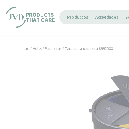
Panel de gestión de cookies
PRODUCTS
Productos
Actividades
S
THAT CARE
Inicio
/
Hotel
/
Papeleras
/ Tapa para papelera 8992300