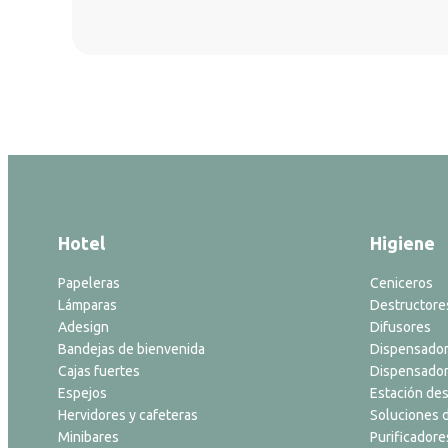
Hotel
Higiene
Papeleras
Ceniceros
Lámparas
Destructore
Adesign
Difusores
Bandejas de bienvenida
Dispensador
Cajas fuertes
Dispensador
Espejos
Estación des
Hervidores y cafeteras
Soluciones d
Minibares
Purificadore