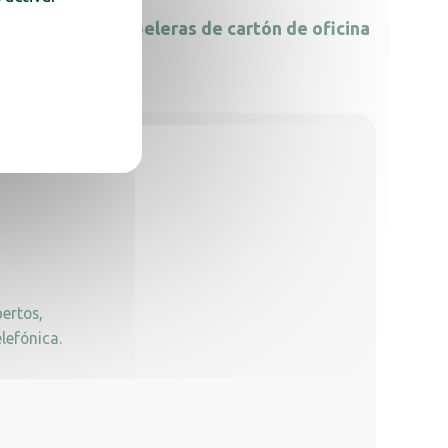
culante
Papeleras de cartón de oficina
ertos,
lefónica.