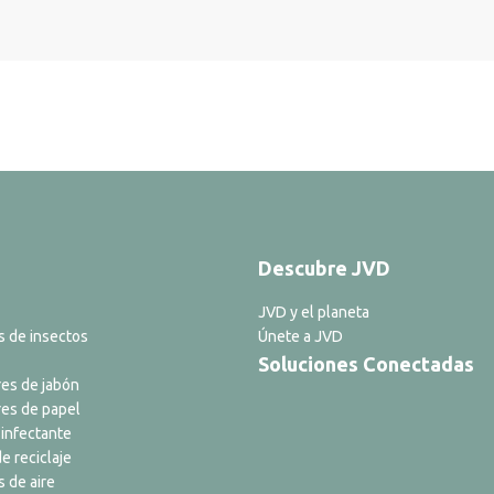
Descubre JVD
JVD y el planeta
s de insectos
Únete a JVD
Soluciones Conectadas
es de jabón
es de papel
infectante
e reciclaje
s de aire