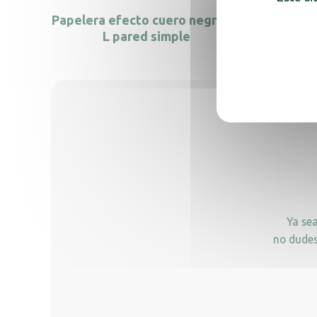
Papelera efecto cuero negro 10
Papeler
L pared simple
Ya se
no dudes