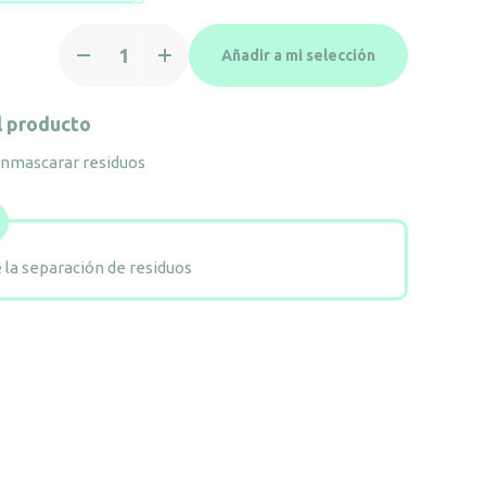
Tapa
Añadir a mi selección
para
papelera
8992300
l producto
cantidad
enmascarar residuos
 la separación de residuos