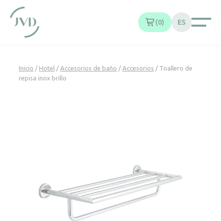
Panel de gestión de cookies
0
ES
Inicio
/
Hotel
/
Accesorios de baño
/
Accesorios
/ Toallero de
repisa inox brillo