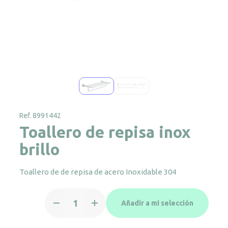
Ref. 8991442
Toallero de repisa inox
brillo
Toallero de de repisa de acero Inoxidable 304
Toallero
Añadir a mi selección
de
repisa