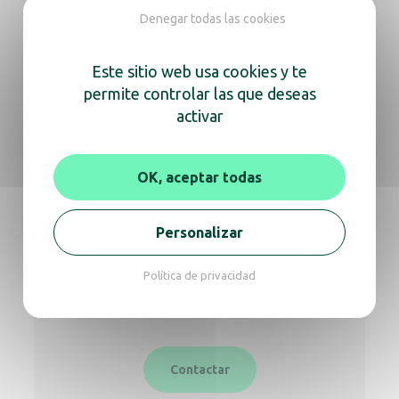
Denegar todas las cookies
Toallero individual
Este sitio web usa cookies y te
permite controlar las que deseas
activar
Estamos aquí
OK, aceptar todas
para ayudarte
Personalizar
Ya sea para obtener información sobre un
producto o consejos de expertos,
Política de privacidad
no dudes en contactarnos para una
videollamada o una conversación telefónica.
Contactar