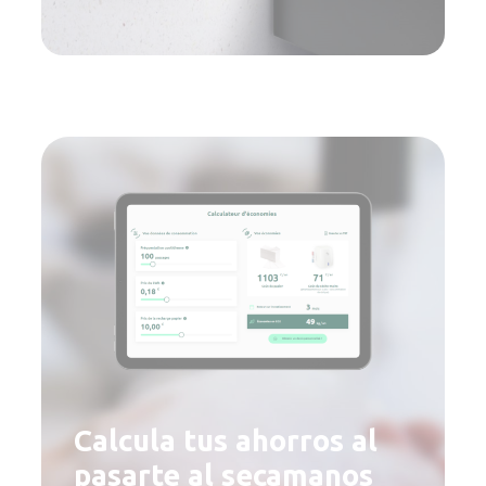
Calcula tus ahorros al
pasarte al secamanos