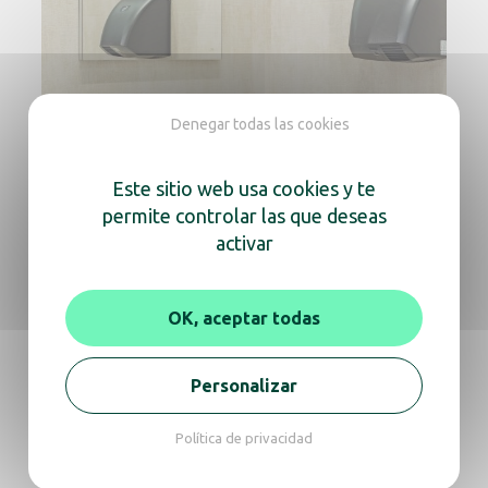
Denegar todas las cookies
Este sitio web usa cookies y te
permite controlar las que deseas
activar
OK, aceptar todas
Elegir un secamanos según
Personalizar
el nivel de ruido (o su
silencio)
Política de privacidad
Cerca de oficinas o comedores, el ruido de un