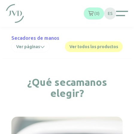
Panel de gestión de cookies
0
ES
Secadores de manos
Ver páginas
Ver todos los productos
¿Qué secamanos
elegir?